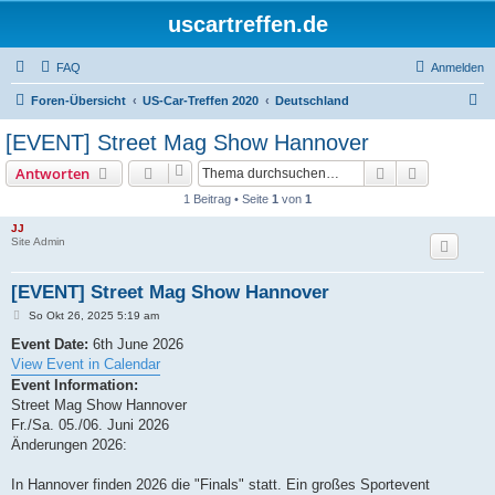
uscartreffen.de
FAQ
Anmelden
S
Foren-Übersicht
US-Car-Treffen 2020
Deutschland
u
[EVENT] Street Mag Show Hannover
c
Suche
Erweiterte
Antworten
h
1 Beitrag • Seite
1
von
1
e
JJ
Site Admin
[EVENT] Street Mag Show Hannover
B
So Okt 26, 2025 5:19 am
e
i
Event Date:
6th June 2026
t
View Event in Calendar
r
a
Event Information:
g
Street Mag Show Hannover
Fr./Sa. 05./06. Juni 2026
Änderungen 2026:
In Hannover finden 2026 die "Finals" statt. Ein großes Sportevent