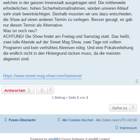
welches in der ganzen Innenstadt ausgetragen wird. Die mittlerweile
erforderlichen, hohen Sicherheitsmaßnahmen, würden unseren Ablauf
sehr stark beeinträchtigen. Deshalb mussten wir uns dazu entschieden,
die Show auf einen anderen Termin zu verlegen. Besser gesagt, es gab
nur diesen Termin als Alternative.
Was ist noch neu?
ACHTUNG! Die Show findet am Freitag und Samstag statt. Das heißt,
zwei tolle Abende auf der Street Mag Show, zwei Tage mit vollem
Programm und kein verfrühtes Abreisen nötig. Und eine Pokalverleihung
die endlich nicht in den Hintergrund rücken muss, da die meisten
abgereist sind.
https://www.street-mag-show.com/hannover
Antworten
1 Beitrag • Seite
1
von
1
Gehe zu
Foren-Übersicht
Alle Cookies löschen
Alle Zeiten sind
UTC+02:00
Impressum
Powered by
phpBB
® Forum Software © phpBB Limited