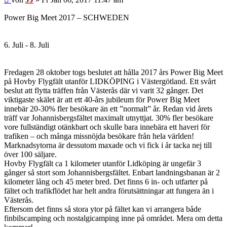
Power Big Meet 2017 – SCHWEDEN
6. Juli - 8. Juli
Fredagen 28 oktober togs beslutet att hålla 2017 års Power Big Meet
på Hovby Flygfält utanför LIDKÖPING i Västergötland. Ett svårt
beslut att flytta träffen från Västerås där vi varit 32 gånger. Det
viktigaste skälet är att ett 40-års jubileum för Power Big Meet
innebär 20-30% fler besökare än ett ”normalt” år. Redan vid årets
träff var Johannisbergsfältet maximalt utnyttjat. 30% fler besökare
vore fullständigt otänkbart och skulle bara innebära ett haveri för
trafiken – och många missnöjda besökare från hela världen!
Marknadsytorna är dessutom maxade och vi fick i år tacka nej till
över 100 säljare.
Hovby Flygfält ca 1 kilometer utanför Lidköping är ungefär 3
gånger så stort som Johannisbergsfältet. Enbart landningsbanan är 2
kilometer lång och 45 meter bred. Det finns 6 in- och utfarter på
fältet och trafikflödet har helt andra förutsättningar att fungera än i
Västerås.
Eftersom det finns så stora ytor på fältet kan vi arrangera både
finbilscamping och nostalgicamping inne på området. Mera om detta