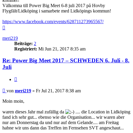
kommer!
Välkomna till Power Big Meet 6-8 juli 2017 på Hovby
Flygfält/Lidköping i samarbete med Lidköpings kommun!
https://www.facebook.com/events/628711273965567/
Nach
oben
meri219
Beiträge:
2
Registriert:
Mi Jun 21, 2017 8:35 am
Re: Power Big Meet 2017 – SCHWEDEN 6. Juli - 8.
Juli
Zitieren
Beitrag
von
meri219
»
Fr Jul 21, 2017 8:38 am
Moin moin,
waren dieses Jahr mal zufällig da
.... die Location in Lidköping
fand ich sehr gut... ebenso wie die Organisation... wir waren aber
nur am Donnerstag da und nur auf dem Gelande.... am Freitag
habne wir uns dann das Treffen im Fernsehen SVT angeschaut...