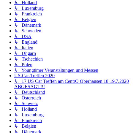
↳ Holland
↳ Luxemburg
↳ Frankreich
↳ Belgien
↳ Dänemark
↳ Schweden
↳ USA
↳ England
↳ Italien
↳ Ungarn
↳ Tschechien
↳ Polen
↳ Youngtimer Veranstaltungen und Messen
US-Car-Treffen 2020
↳ 17.US Car Treffen am CentrO Oberhausen 18-19.7.2020
ABGESAGT!!!
↳ Deutschland
↳ Österreich
↳ Schweiz
↳ Holland
↳ Luxemburg
↳ Frankreich
↳ Belgien
↳ Dänemark