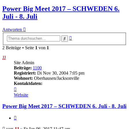
Power Big Meet 2017 – SCHWEDEN 6.
Juli - 8. Juli
Antworten
Erweiterte
Suche
Suche
2 Beiträge • Seite
1
von
1
JJ
Site Admin
Beiträge:
1100
Registriert:
Di Nov 30, 2004 7:05 pm
Wohnort:
Oberhausen/Jacksonville
Kontaktdaten:
Kontaktdaten
von
Website
JJ
Power Big Meet 2017 – SCHWEDEN 6. Juli - 8. Juli
Zitieren
Beitrag
von
JJ
»
Fr Jan 06, 2017 11:47 am