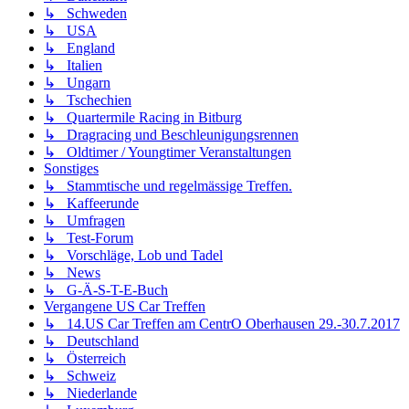
↳ Schweden
↳ USA
↳ England
↳ Italien
↳ Ungarn
↳ Tschechien
↳ Quartermile Racing in Bitburg
↳ Dragracing und Beschleunigungsrennen
↳ Oldtimer / Youngtimer Veranstaltungen
Sonstiges
↳ Stammtische und regelmässige Treffen.
↳ Kaffeerunde
↳ Umfragen
↳ Test-Forum
↳ Vorschläge, Lob und Tadel
↳ News
↳ G-Ä-S-T-E-Buch
Vergangene US Car Treffen
↳ 14.US Car Treffen am CentrO Oberhausen 29.-30.7.2017
↳ Deutschland
↳ Österreich
↳ Schweiz
↳ Niederlande