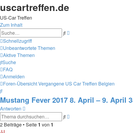
uscartreffen.de
US-Car Treffen
Zum Inhalt
Erweiterte
Suche
Suche
Schnellzugriff
Unbeantwortete Themen
Aktive Themen
Suche
FAQ
Anmelden
Foren-Übersicht
Vergangene US Car Treffen
Belgien
Suche
Mustang Fever 2017 8. April – 9. April
Antworten
Erweiterte
Suche
Suche
2 Beiträge • Seite
1
von
1
JJ