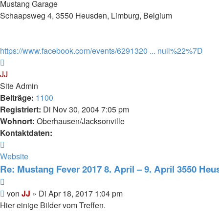
Mustang Garage
Schaapsweg 4, 3550 Heusden, Limburg, Belgium
https://www.facebook.com/events/6291320 ... null%22%7D
Nach
oben
JJ
Site Admin
Beiträge:
1100
Registriert:
Di Nov 30, 2004 7:05 pm
Wohnort:
Oberhausen/Jacksonville
Kontaktdaten:
Kontaktdaten
von
Website
JJ
Re: Mustang Fever 2017 8. April – 9. April 3550 Heu
Zitieren
Beitrag
von
JJ
»
Di Apr 18, 2017 1:04 pm
Hier einige Bilder vom Treffen.