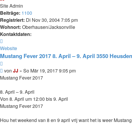
Site Admin
Beiträge:
1100
Registriert:
Di Nov 30, 2004 7:05 pm
Wohnort:
Oberhausen/Jacksonville
Kontaktdaten:
Kontaktdaten
von
Website
JJ
Mustang Fever 2017 8. April – 9. April 3550 Heusden
Zitieren
Beitrag
von
JJ
»
So Mär 19, 2017 9:05 pm
Mustang Fever 2017
8. April – 9. April
Von 8. April um 12:00 bis 9. April
Mustang Fever 2017
Hou het weekend van 8 en 9 april vrij want het is weer Mustang 