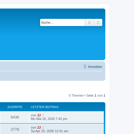
Suche
Erweiterte Suche
Anmelden
0 Themen • Seite
1
von
1
ZUGRIFFE
LETZTER BEITRAG
von
JJ
6436
Mo Mai 18, 2026 7:42 pm
von
JJ
2778
Sa Apr 25, 2026 12:41 am