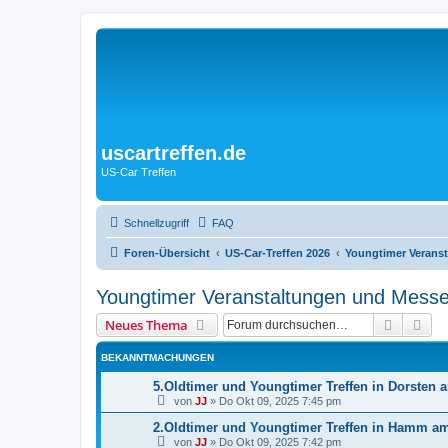
uscartreffen.de
US-Car Treffen
Schnellzugriff
FAQ
Foren-Übersicht
US-Car-Treffen 2026
Youngtimer Verans
Youngtimer Veranstaltungen und Mess
Suche
Erw
Neues Thema
BEKANNTMACHUNGEN
5.Oldtimer und Youngtimer Treffen in Dorsten 
von
JJ
»
Do Okt 09, 2025 7:45 pm
2.Oldtimer und Youngtimer Treffen in Hamm am
von
JJ
»
Do Okt 09, 2025 7:42 pm