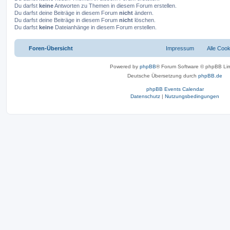
Du darfst
keine
Antworten zu Themen in diesem Forum erstellen.
Du darfst deine Beiträge in diesem Forum
nicht
ändern.
Du darfst deine Beiträge in diesem Forum
nicht
löschen.
Du darfst
keine
Dateianhänge in diesem Forum erstellen.
Foren-Übersicht
Impressum
Alle Coo
Powered by
phpBB
® Forum Software © phpBB Lim
Deutsche Übersetzung durch
phpBB.de
phpBB Events Calendar
Datenschutz
|
Nutzungsbedingungen