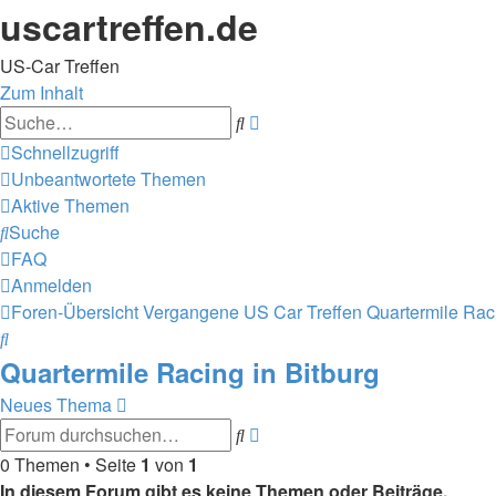
uscartreffen.de
US-Car Treffen
Zum Inhalt
Erweiterte
Suche
Suche
Schnellzugriff
Unbeantwortete Themen
Aktive Themen
Suche
FAQ
Anmelden
Foren-Übersicht
Vergangene US Car Treffen
Quartermile Raci
Suche
Quartermile Racing in Bitburg
Neues Thema
Erweiterte
Suche
Suche
0 Themen • Seite
1
von
1
In diesem Forum gibt es keine Themen oder Beiträge.