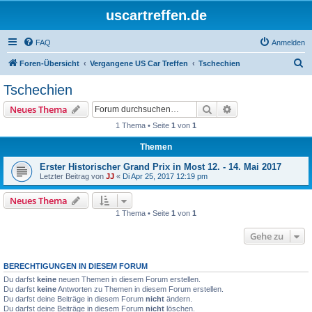
uscartreffen.de
FAQ
Anmelden
S
Foren-Übersicht
Vergangene US Car Treffen
Tschechien
u
Tschechien
c
Suche
Erweiterte Suche
Neues Thema
h
1 Thema • Seite
1
von
1
e
Themen
Erster Historischer Grand Prix in Most 12. - 14. Mai 2017
Letzter Beitrag von
JJ
«
Di Apr 25, 2017 12:19 pm
Neues Thema
1 Thema • Seite
1
von
1
Gehe zu
BERECHTIGUNGEN IN DIESEM FORUM
Du darfst
keine
neuen Themen in diesem Forum erstellen.
Du darfst
keine
Antworten zu Themen in diesem Forum erstellen.
Du darfst deine Beiträge in diesem Forum
nicht
ändern.
Du darfst deine Beiträge in diesem Forum
nicht
löschen.