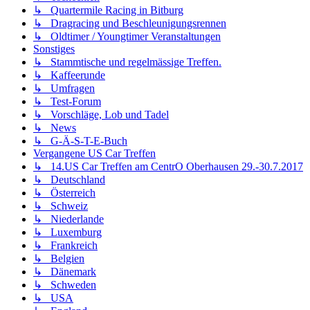
↳ Quartermile Racing in Bitburg
↳ Dragracing und Beschleunigungsrennen
↳ Oldtimer / Youngtimer Veranstaltungen
Sonstiges
↳ Stammtische und regelmässige Treffen.
↳ Kaffeerunde
↳ Umfragen
↳ Test-Forum
↳ Vorschläge, Lob und Tadel
↳ News
↳ G-Ä-S-T-E-Buch
Vergangene US Car Treffen
↳ 14.US Car Treffen am CentrO Oberhausen 29.-30.7.2017
↳ Deutschland
↳ Österreich
↳ Schweiz
↳ Niederlande
↳ Luxemburg
↳ Frankreich
↳ Belgien
↳ Dänemark
↳ Schweden
↳ USA