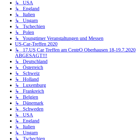
↳ USA
↳ England
↳ Italien
↳ Ungarn
↳ Tschechien
↳ Polen
↳ Youngtimer Veranstaltungen und Messen
US-Car-Treffen 2020
↳ 17.US Car Treffen am CentrO Oberhausen 18-19.7.2020
ABGESAGT!!!
↳ Deutschland
↳ Österreich
↳ Schweiz
↳ Holland
↳ Luxemburg
↳ Frankreich
↳ Belgien
↳ Dänemark
↳ Schweden
↳ USA
↳ England
↳ Italien
↳ Ungarn
↳ Tschechien