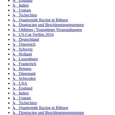
↳ England
↳ Italien
↳ Ungarn
↳ Tschechien
↳ Quartermile Racing in Bitburg
↳ Dragracing und Beschleunigungsrennen
↳ Oldtimer / Youngtimer Veranstaltungen
↳ US-Car-Treffen 2016
↳ Deutschland
↳ Österreich
↳ Schweiz
↳ Holland
↳ Luxemburg
↳ Frankreich
↳ Belgien
↳ Dänemark
↳ Schweden
↳ USA
↳ England
↳ Italien
↳ Ungarn
↳ Tschechien
↳ Quartermile Racing in Bitburg
↳ Dragracing und Beschleunigungsrennen