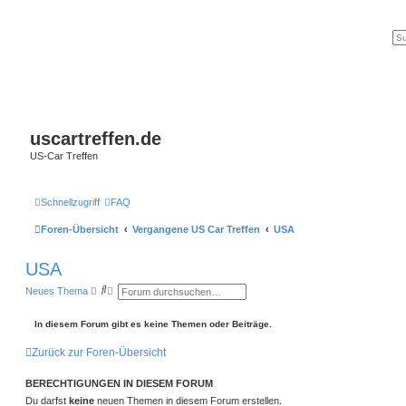
uscartreffen.de
US-Car Treffen
Schnellzugriff
FAQ
Foren-Übersicht
Vergangene US Car Treffen
USA
USA
S
E
Neues Thema
u
r
c
w
h
e
In diesem Forum gibt es keine Themen oder Beiträge.
e
i
t
Zurück zur Foren-Übersicht
e
r
t
BERECHTIGUNGEN IN DIESEM FORUM
e
S
Du darfst
keine
neuen Themen in diesem Forum erstellen.