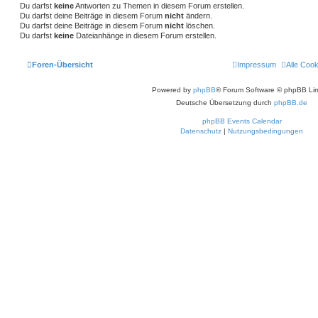
u
Du darfst
keine
Antworten zu Themen in diesem Forum erstellen.
c
Du darfst deine Beiträge in diesem Forum
nicht
ändern.
h
Du darfst deine Beiträge in diesem Forum
nicht
löschen.
e
Du darfst
keine
Dateianhänge in diesem Forum erstellen.
Foren-Übersicht
Impressum
Alle Coo
Powered by
phpBB
® Forum Software © phpBB Lim
Deutsche Übersetzung durch
phpBB.de
phpBB Events Calendar
Datenschutz
|
Nutzungsbedingungen