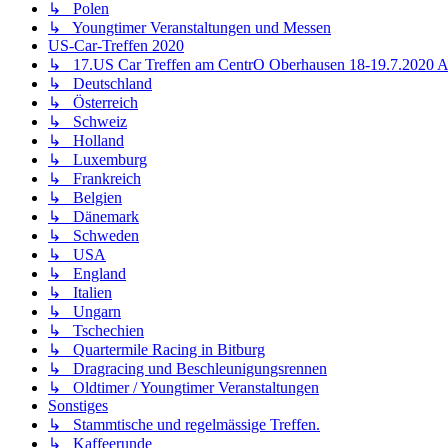
↳ Polen
↳ Youngtimer Veranstaltungen und Messen
US-Car-Treffen 2020
↳ 17.US Car Treffen am CentrO Oberhausen 18-19.7.202
↳ Deutschland
↳ Österreich
↳ Schweiz
↳ Holland
↳ Luxemburg
↳ Frankreich
↳ Belgien
↳ Dänemark
↳ Schweden
↳ USA
↳ England
↳ Italien
↳ Ungarn
↳ Tschechien
↳ Quartermile Racing in Bitburg
↳ Dragracing und Beschleunigungsrennen
↳ Oldtimer / Youngtimer Veranstaltungen
Sonstiges
↳ Stammtische und regelmässige Treffen.
↳ Kaffeerunde