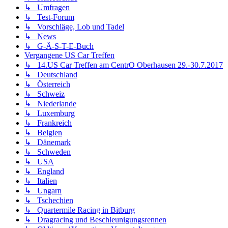
↳ Umfragen
↳ Test-Forum
↳ Vorschläge, Lob und Tadel
↳ News
↳ G-Ä-S-T-E-Buch
Vergangene US Car Treffen
↳ 14.US Car Treffen am CentrO Oberhausen 29.-30.7.2017
↳ Deutschland
↳ Österreich
↳ Schweiz
↳ Niederlande
↳ Luxemburg
↳ Frankreich
↳ Belgien
↳ Dänemark
↳ Schweden
↳ USA
↳ England
↳ Italien
↳ Ungarn
↳ Tschechien
↳ Quartermile Racing in Bitburg
↳ Dragracing und Beschleunigungsrennen