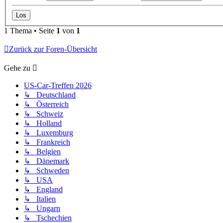
1 Thema • Seite
1
von
1
Zurück zur Foren-Übersicht
Gehe zu
US-Car-Treffen 2026
↳ Deutschland
↳ Österreich
↳ Schweiz
↳ Holland
↳ Luxemburg
↳ Frankreich
↳ Belgien
↳ Dänemark
↳ Schweden
↳ USA
↳ England
↳ Italien
↳ Ungarn
↳ Tschechien