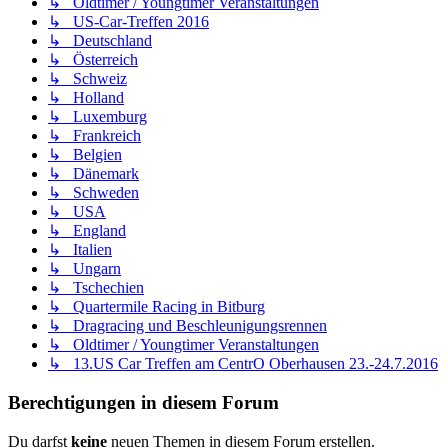
↳ Oldtimer / Youngtimer Veranstaltungen
↳ US-Car-Treffen 2016
↳ Deutschland
↳ Österreich
↳ Schweiz
↳ Holland
↳ Luxemburg
↳ Frankreich
↳ Belgien
↳ Dänemark
↳ Schweden
↳ USA
↳ England
↳ Italien
↳ Ungarn
↳ Tschechien
↳ Quartermile Racing in Bitburg
↳ Dragracing und Beschleunigungsrennen
↳ Oldtimer / Youngtimer Veranstaltungen
↳ 13.US Car Treffen am CentrO Oberhausen 23.-24.7.2016
Berechtigungen in diesem Forum
Du darfst
keine
neuen Themen in diesem Forum erstellen.