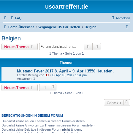
uscartreffen.de
FAQ
Anmelden
S
Foren-Übersicht
Vergangene US Car Treffen
Belgien
u
Belgien
c
Suche
Erweiterte Suche
Neues Thema
h
1 Thema • Seite
1
von
1
e
Themen
Mustang Fever 2017 8. April – 9. April 3550 Heusden,
Letzter Beitrag von
JJ
«
Di Apr 18, 2017 1:04 pm
Antworten:
1
Neues Thema
1 Thema • Seite
1
von
1
Gehe zu
BERECHTIGUNGEN IN DIESEM FORUM
Du darfst
keine
neuen Themen in diesem Forum erstellen.
Du darfst
keine
Antworten zu Themen in diesem Forum erstellen.
Du darfst deine Beiträge in diesem Forum
nicht
ändern.