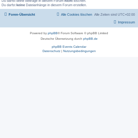
Du darfst deine Beiträge in diesem Forum
nicht
löschen.
Du darfst
keine
Dateianhänge in diesem Forum erstellen.
Foren-Übersicht
Alle Cookies löschen
Alle Zeiten sind
UTC+02:00
Impressum
Powered by
phpBB
® Forum Software © phpBB Limited
Deutsche Übersetzung durch
phpBB.de
phpBB Events Calendar
Datenschutz
|
Nutzungsbedingungen