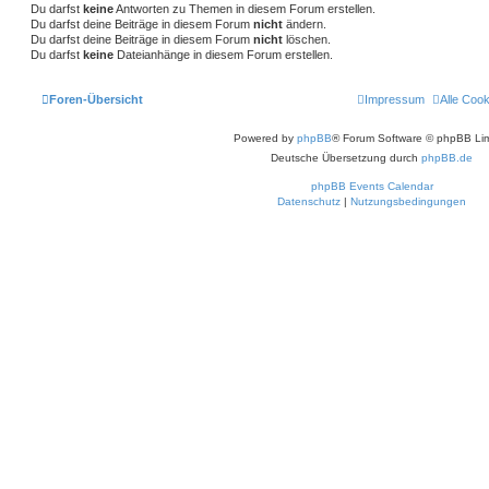
u
Du darfst
keine
Antworten zu Themen in diesem Forum erstellen.
c
Du darfst deine Beiträge in diesem Forum
nicht
ändern.
h
Du darfst deine Beiträge in diesem Forum
nicht
löschen.
e
Du darfst
keine
Dateianhänge in diesem Forum erstellen.
Foren-Übersicht
Impressum
Alle Coo
Powered by
phpBB
® Forum Software © phpBB Lim
Deutsche Übersetzung durch
phpBB.de
phpBB Events Calendar
Datenschutz
|
Nutzungsbedingungen