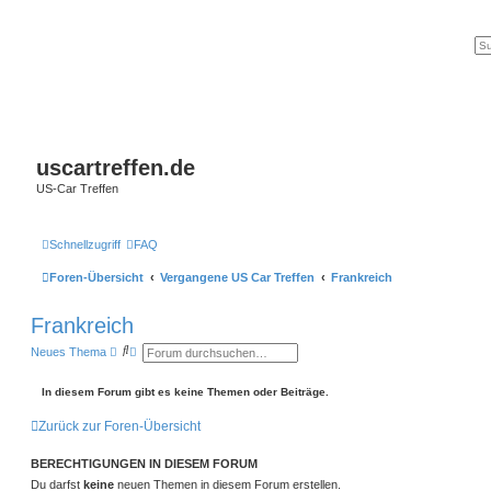
uscartreffen.de
US-Car Treffen
Schnellzugriff
FAQ
Foren-Übersicht
Vergangene US Car Treffen
Frankreich
Frankreich
S
E
Neues Thema
u
r
c
w
h
e
In diesem Forum gibt es keine Themen oder Beiträge.
e
i
t
Zurück zur Foren-Übersicht
e
r
t
BERECHTIGUNGEN IN DIESEM FORUM
e
S
Du darfst
keine
neuen Themen in diesem Forum erstellen.