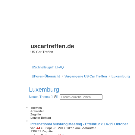
uscartreffen.de
US-Car Treffen
Schnellzugriff
FAQ
Foren-Übersicht
Vergangene US Car Treffen
Luxemburg
Luxemburg
S
E
Neues Thema
u
r
c
w
h
e
Themen
e
i
Antworten
t
Zugriffe
e
Letzter Beitrag
r
International Mustang Meeting - Ettelbruck 14-15 Oktober
t
von
JJ
»
Fr Apr 28, 2017 10:55 am
0
Antworten
e
130782
Zugriffe
S