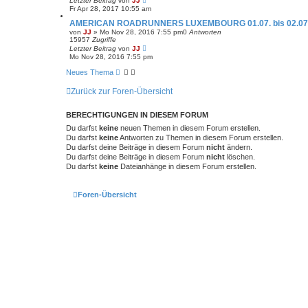
Letzter Beitrag
von
JJ
u
Fr Apr 28, 2017 10:55 am
c
h
AMERICAN ROADRUNNERS LUXEMBOURG 01.07. bis 02.07
e
von
JJ
»
Mo Nov 28, 2016 7:55 pm
0
Antworten
15957
Zugriffe
Letzter Beitrag
von
JJ
Mo Nov 28, 2016 7:55 pm
Neues Thema
Zurück zur Foren-Übersicht
BERECHTIGUNGEN IN DIESEM FORUM
Du darfst
keine
neuen Themen in diesem Forum erstellen.
Du darfst
keine
Antworten zu Themen in diesem Forum erstellen.
Du darfst deine Beiträge in diesem Forum
nicht
ändern.
Du darfst deine Beiträge in diesem Forum
nicht
löschen.
Du darfst
keine
Dateianhänge in diesem Forum erstellen.
Foren-Übersicht