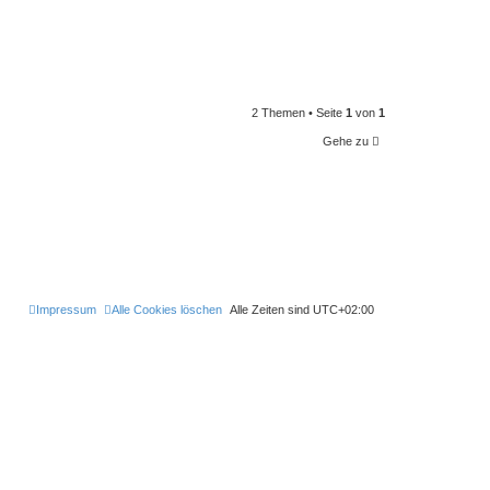
2 Themen • Seite
1
von
1
Gehe zu
Impressum
Alle Cookies löschen
Alle Zeiten sind
UTC+02:00