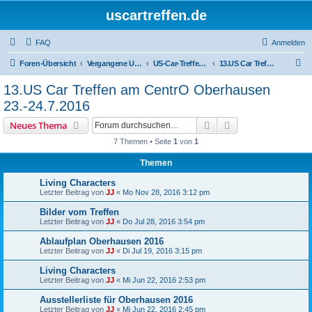
uscartreffen.de
FAQ
Anmelden
S
Foren-Übersicht
Vergangene US Car Treffen
US-Car-Treffen 2016
13.US Car Treffen am CentrO Oberhausen 23.-24.7.2016
u
13.US Car Treffen am CentrO Oberhausen
c
23.-24.7.2016
h
Suche
Erweiterte Suche
Neues Thema
e
7 Themen • Seite
1
von
1
Themen
Living Characters
Letzter Beitrag von
JJ
«
Mo Nov 28, 2016 3:12 pm
Bilder vom Treffen
Letzter Beitrag von
JJ
«
Do Jul 28, 2016 3:54 pm
Ablaufplan Oberhausen 2016
Letzter Beitrag von
JJ
«
Di Jul 19, 2016 3:15 pm
Living Characters
Letzter Beitrag von
JJ
«
Mi Jun 22, 2016 2:53 pm
Ausstellerliste für Oberhausen 2016
Letzter Beitrag von
JJ
«
Mi Jun 22, 2016 2:45 pm