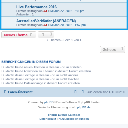
Live Performance 2016
Letzter Beitrag von
JJ
«
Mi Jun 22, 2016 1:55 pm
Antworten:
1
Aussteller/Verkäufer (ANFRAGEN)
Letzter Beitrag von
JJ
«
Mi Jan 20, 2016 11:57 pm
Neues Thema
7 Themen • Seite
1
von
1
Gehe zu
BERECHTIGUNGEN IN DIESEM FORUM
Du darfst
keine
neuen Themen in diesem Forum erstellen.
Du darfst
keine
Antworten zu Themen in diesem Forum erstellen.
Du darfst deine Beiträge in diesem Forum
nicht
ändern.
Du darfst deine Beiträge in diesem Forum
nicht
löschen.
Du darfst
keine
Dateianhänge in diesem Forum erstellen.
Foren-Übersicht
Alle Zeiten sind
UTC+02:00
Powered by
phpBB
® Forum Software © phpBB Limited
Deutsche Übersetzung durch
phpBB.de
phpBB Events Calendar
Datenschutz
|
Nutzungsbedingungen