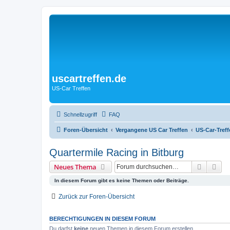
uscartreffen.de
US-Car Treffen
Schnellzugriff
FAQ
Foren-Übersicht
Vergangene US Car Treffen
US-Car-Treff
Quartermile Racing in Bitburg
Suche
Erw
Neues Thema
In diesem Forum gibt es keine Themen oder Beiträge.
Zurück zur Foren-Übersicht
BERECHTIGUNGEN IN DIESEM FORUM
Du darfst
keine
neuen Themen in diesem Forum erstellen.