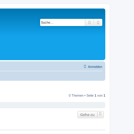
Suche
Erweiterte Suche
Anmelden
0 Themen • Seite
1
von
1
Gehe zu