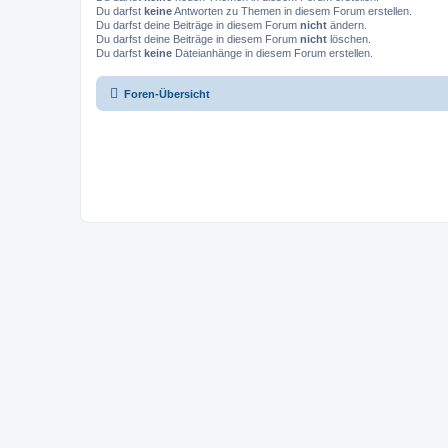
Du darfst
keine
Antworten zu Themen in diesem Forum erstellen.
Du darfst deine Beiträge in diesem Forum
nicht
ändern.
Du darfst deine Beiträge in diesem Forum
nicht
löschen.
Du darfst
keine
Dateianhänge in diesem Forum erstellen.
Foren-Übersicht