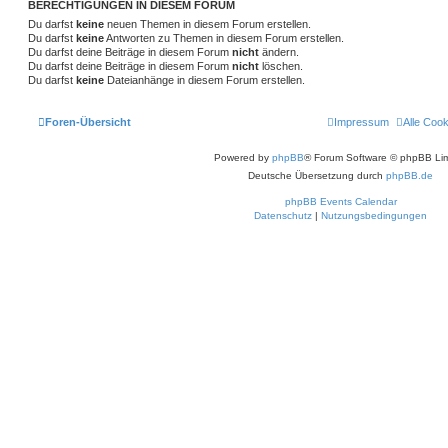
BERECHTIGUNGEN IN DIESEM FORUM
e
S
Du darfst
keine
neuen Themen in diesem Forum erstellen.
u
Du darfst
keine
Antworten zu Themen in diesem Forum erstellen.
c
Du darfst deine Beiträge in diesem Forum
nicht
ändern.
h
Du darfst deine Beiträge in diesem Forum
nicht
löschen.
e
Du darfst
keine
Dateianhänge in diesem Forum erstellen.
Foren-Übersicht
Impressum
Alle Coo
Powered by
phpBB
® Forum Software © phpBB Lim
Deutsche Übersetzung durch
phpBB.de
phpBB Events Calendar
Datenschutz
|
Nutzungsbedingungen