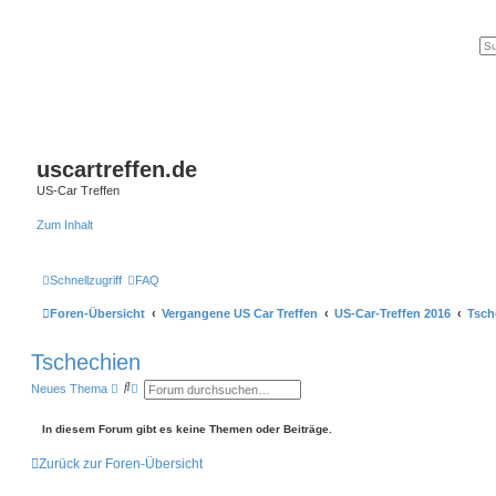
uscartreffen.de
US-Car Treffen
Zum Inhalt
Schnellzugriff
FAQ
Foren-Übersicht
Vergangene US Car Treffen
US-Car-Treffen 2016
Tsch
Tschechien
S
E
Neues Thema
u
r
c
w
h
e
In diesem Forum gibt es keine Themen oder Beiträge.
e
i
t
Zurück zur Foren-Übersicht
e
r
t