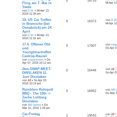
0
16753
Fling am 7. Mai in
Mi Apr 1
Stade
von
D.W.
»
Mi Apr 13,
2016 11:38 am
10. US Car Treffen
von
D.W.
0
16372
in Bramsche (bei
Mi Apr 1
Osnabrück) am 24.
April
von
D.W.
»
Mi Apr 13,
2016 11:32 am
17.4. Offenes Old-
von
mop
0
17007
und
Do Apr 0
Youngtimertreffen
Castrop-Rauxel
von
moparpower
»
Do
Apr 07, 2016 10:12 am
2tes-SWAP-MEET-
von
JJ
0
16446
DINSLAKEN 11.
So Apr 0
Juni Dinslaken
von
JJ
»
So Apr 03,
2016 10:14 pm
Rumblers Ruhrpott
von
AM-
0
16952
BBQ - The 10th ->
Do Mär 3
Zeche Lohberg
Dinslaken
von
AM-Speed
»
Do
Mär 31, 2016 1:28 pm
Car-Freitag
von
JJ
1
19543