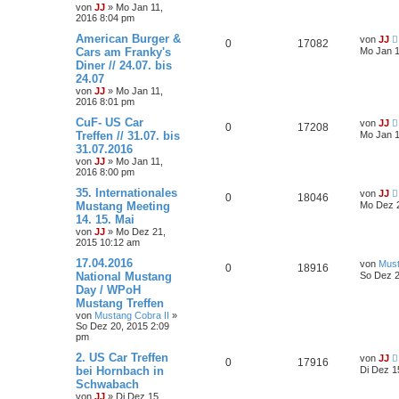
von
JJ
»
Mo Jan 11,
2016 8:04 pm
American Burger &
von
JJ
0
17082
Cars am Franky's
Mo Jan 1
Diner // 24.07. bis
24.07
von
JJ
»
Mo Jan 11,
2016 8:01 pm
CuF- US Car
von
JJ
0
17208
Treffen // 31.07. bis
Mo Jan 1
31.07.2016
von
JJ
»
Mo Jan 11,
2016 8:00 pm
35. Internationales
von
JJ
0
18046
Mustang Meeting
Mo Dez 2
14. 15. Mai
von
JJ
»
Mo Dez 21,
2015 10:12 am
17.04.2016
von
Must
0
18916
National Mustang
So Dez 2
Day / WPoH
Mustang Treffen
von
Mustang Cobra II
»
So Dez 20, 2015 2:09
pm
2. US Car Treffen
von
JJ
0
17916
bei Hornbach in
Di Dez 1
Schwabach
von
JJ
»
Di Dez 15,