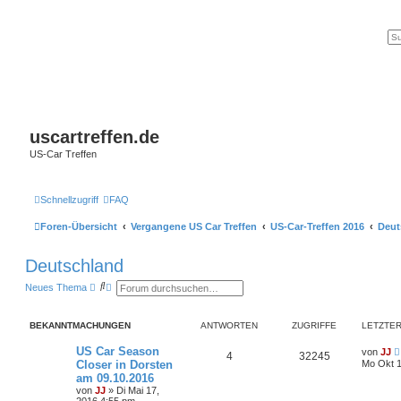
uscartreffen.de
US-Car Treffen
Schnellzugriff
FAQ
Foren-Übersicht
Vergangene US Car Treffen
US-Car-Treffen 2016
Deut
Deutschland
S
E
Neues Thema
u
r
c
w
h
e
BEKANNTMACHUNGEN
ANTWORTEN
ZUGRIFFE
LETZTER
e
i
t
e
US Car Season
von
JJ
4
32245
r
Closer in Dorsten
Mo Okt 1
t
am 09.10.2016
e
von
JJ
»
Di Mai 17,
S
2016 4:55 pm