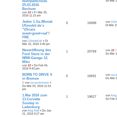
Ruhrparkcruise
So Mär 2
25.03.2016
Bochum
von
JJ
»
Fr Mär 25,
2016 11:23 am
Jeden 1.Sa./Monat:
von
USmo
0
16999
USmobil.de´s
Di Mär 1
"UScars
meet+greet+eat"/
FRE
von
USmobil.de
»
Di
Mär 15, 2016 3:40 pm
Neueröffnung des
von
JJ
1
20769
Ford Store in der
So Mär 1
NRW-Garage 12.
März
von
JJ
»
Do Feb 04,
2016 9:43 pm
BORN TO DRIVE 9
von
usc
0
16691
in Bremen
Do Mär 0
von
uscarsbremen
»
Do Mär 03, 2016 11:53
pm
1.Mai 2016 zum
von
King
1
19627
13.Corvette
So Feb 2
Sunday in
Ladenburg
von
King Ralf
»
Do Jan
21, 2016 9:27 am