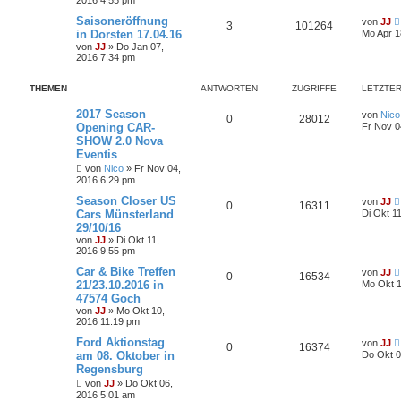
u
c
Saisoneröffnung
von
JJ
h
3
101264
in Dorsten 17.04.16
Mo Apr 1
e
von
JJ
»
Do Jan 07,
2016 7:34 pm
THEMEN
ANTWORTEN
ZUGRIFFE
LETZTER
2017 Season
von
Nico
0
28012
Opening CAR-
Fr Nov 0
SHOW 2.0 Nova
Eventis
von
Nico
»
Fr Nov 04,
2016 6:29 pm
Season Closer US
von
JJ
0
16311
Cars Münsterland
Di Okt 1
29/10/16
von
JJ
»
Di Okt 11,
2016 9:55 pm
Car & Bike Treffen
von
JJ
0
16534
21/23.10.2016 in
Mo Okt 1
47574 Goch
von
JJ
»
Mo Okt 10,
2016 11:19 pm
Ford Aktionstag
von
JJ
0
16374
am 08. Oktober in
Do Okt 0
Regensburg
von
JJ
»
Do Okt 06,
2016 5:01 am