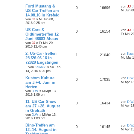
Ford Mustang &
von
JJ
0
16696
US-Car Treffen am
Mi Jun 0
14.08.16 in Krefeld
von
JJ
»
Mi Jun 08,
2016 9:25 am
US Cars &
von
JJ
0
16154
Oldtimertreffen 12
Fr Mai 2
Juni 48683 Ahaus
von
JJ
»
Fr Mai 20,
2016 12:46 pm
2. US-Car-Treffen
von
Kaw
1
21040
25./26.06.16 in
Mo Mai 1
72829 Engstingen
von
Kawa68
»
So Feb
14, 2016 4:20 pm
Kustom Kulture
von
D.W.
0
17035
am 3.+4. Juni in
Mi Apr 1
Herten
von
D.W.
»
Mi Apr 13,
2016 1:09 pm
11. US Car Show
von
D.W.
0
16434
am 27.+28. August
Mi Apr 1
in Grefrath
von
D.W.
»
Mi Apr 13,
2016 1:03 pm
Dino-Treffen am
von
D.W.
0
16145
12.-14. August in
Mi Apr 1