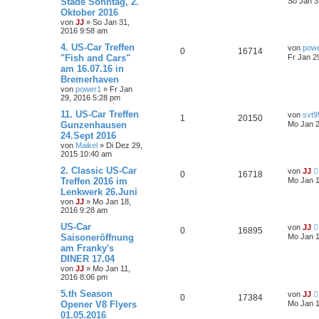
Stade Sonntag, 2.
So Jan 3
Oktober 2016
von
JJ
»
So Jan 31,
2016 9:58 am
4. US-Car Treffen
von
pow
0
16714
"Fish and Cars"
Fr Jan 2
am 16.07.16 in
Bremerhaven
von
power1
»
Fr Jan
29, 2016 5:28 pm
11. US-Car Treffen
von
svt9
1
20150
Gunzenhausen
Mo Jan 2
24.Sept 2016
von
Maikel
»
Di Dez 29,
2015 10:40 am
2. Classic US-Car
von
JJ
0
16718
Treffen 2016 im
Mo Jan 1
Lenkwerk 26.Juni
von
JJ
»
Mo Jan 18,
2016 9:28 am
US-Car
von
JJ
0
16895
Saisoneröffnung
Mo Jan 1
am Franky's
DINER 17.04
von
JJ
»
Mo Jan 11,
2016 8:06 pm
5.th Season
von
JJ
0
17384
Opener V8 Flyers
Mo Jan 1
01.05.2016