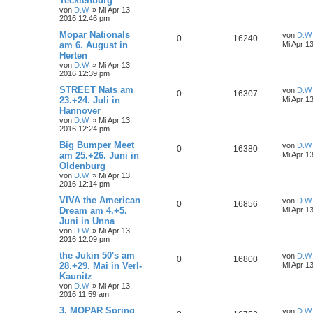
Tecklenburg
von
D.W.
»
Mi Apr 13,
2016 12:46 pm
Mopar Nationals
von
D.W.
0
16240
am 6. August in
Mi Apr 1
Herten
von
D.W.
»
Mi Apr 13,
2016 12:39 pm
STREET Nats am
von
D.W.
0
16307
23.+24. Juli in
Mi Apr 1
Hannover
von
D.W.
»
Mi Apr 13,
2016 12:24 pm
Big Bumper Meet
von
D.W.
0
16380
am 25.+26. Juni in
Mi Apr 1
Oldenburg
von
D.W.
»
Mi Apr 13,
2016 12:14 pm
VIVA the American
von
D.W.
0
16856
Dream am 4.+5.
Mi Apr 1
Juni in Unna
von
D.W.
»
Mi Apr 13,
2016 12:09 pm
the Jukin 50's am
von
D.W.
0
16800
28.+29. Mai in Verl-
Mi Apr 1
Kaunitz
von
D.W.
»
Mi Apr 13,
2016 11:59 am
3. MOPAR Spring
von
D.W.