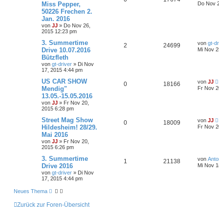
Miss Pepper,
Do Nov 2
50226 Frechen 2.
Jan. 2016
von
JJ
»
Do Nov 26,
2015 12:23 pm
3. Summertime
von
gt-dr
2
24699
Drive 10.07.2016
Mi Nov 2
Bützfleth
von
gt-driver
»
Di Nov
17, 2015 4:44 pm
US CAR SHOW
von
JJ
0
18166
Mendig"
Fr Nov 2
13.05.-15.05.2016
von
JJ
»
Fr Nov 20,
2015 6:28 pm
Street Mag Show
von
JJ
0
18009
Hildesheim! 28/29.
Fr Nov 2
Mai 2016
von
JJ
»
Fr Nov 20,
2015 6:26 pm
3. Summertime
von
Anto
1
21138
Drive 2016
Mi Nov 1
von
gt-driver
»
Di Nov
17, 2015 4:44 pm
Neues Thema
Zurück zur Foren-Übersicht