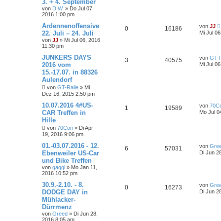
3. + 4. September
von
D.W.
»
Do Jul 07,
2016 1:00 pm
Ardennenoffensive
von
JJ
0
16186
22. Juli – 24. Juli
Mi Jul 0
von
JJ
»
Mi Jul 06, 2016
11:30 pm
JUNKERS DAYS
von
GT-R
3
40575
2016 vom
Mi Jul 0
15.-17.07. in 88326
Aulendorf
von
GT-Ralle
»
Mi
Dez 16, 2015 2:50 pm
10.07.2016 4#US-
von
70C
1
19589
CAR Treffen in
Mo Jul 0
Hille
von
70Con
»
Di Apr
19, 2016 9:06 pm
01.-03.07.2016 - 12.
von
Gre
6
57031
Ebenweiler US-Car
Di Jun 2
und Bike Treffen
von
gaggi
»
Mo Jan 11,
2016 10:52 pm
30.9.-2.10. - 8.
von
Gre
0
16273
DODGE DAY in
Di Jun 2
Mühlacker-
Dürrmenz
von
Greed
»
Di Jun 28,
2016 8:05 am