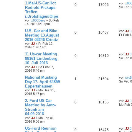
1.Mai-US-Car,Hot
von
z90
0
17096
Rod,old Pickups
So Feb 1
Treffen
i.Drolshagen/Olpe
von
z900Berg
»
So Feb
14, 2016 6:10 pm
U.S. Car and Bike
von
JJ
0
16467
Meeting 13.August
Fr Feb 1
2016 03246 Crinitz
von
JJ
»
Fr Feb 12,
2016 10:07 am
11 Us-car Meeting
von
JJ
0
16810
88161 Lindenberg
So Feb 0
10. Juli 2016
von
JJ
»
So Feb 07,
2016 8:46 pm
National Mustang
von
svt9
1
21694
Day 17. April 64859
So Feb 0
Eppertshausen
von
JJ
»
Mo Dez 21,
2015 5:47 pm
2. Ford US-Car
von
JJ
0
18156
Meeting by Auto-
Mo Feb 0
Strunk am
04.09.2016
von
JJ
»
Mo Feb 01,
2016 9:06 am
US-Ford Reunion
von
JJ
0
16475