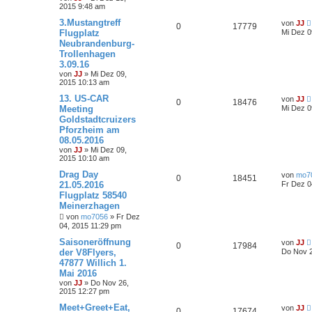
2015 9:48 am
3.Mustangtreff
von
JJ
0
17779
Flugplatz
Mi Dez 0
Neubrandenburg-
Trollenhagen
3.09.16
von
JJ
»
Mi Dez 09,
2015 10:13 am
13. US-CAR
von
JJ
0
18476
Meeting
Mi Dez 0
Goldstadtcruizers
Pforzheim am
08.05.2016
von
JJ
»
Mi Dez 09,
2015 10:10 am
Drag Day
von
mo7
0
18451
21.05.2016
Fr Dez 0
Flugplatz 58540
Meinerzhagen
von
mo7056
»
Fr Dez
04, 2015 11:29 pm
Saisoneröffnung
von
JJ
0
17984
der V8Flyers,
Do Nov 2
47877 Willich 1.
Mai 2016
von
JJ
»
Do Nov 26,
2015 12:27 pm
Meet+Greet+Eat,
von
JJ
0
17674