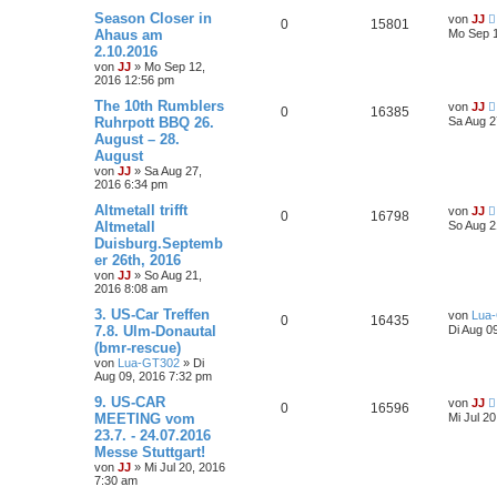
Season Closer in
von
JJ
0
15801
Ahaus am
Mo Sep 1
2.10.2016
von
JJ
»
Mo Sep 12,
2016 12:56 pm
The 10th Rumblers
von
JJ
0
16385
Ruhrpott BBQ 26.
Sa Aug 2
August – 28.
August
von
JJ
»
Sa Aug 27,
2016 6:34 pm
Altmetall trifft
von
JJ
0
16798
Altmetall
So Aug 2
Duisburg.Septemb
er 26th, 2016
von
JJ
»
So Aug 21,
2016 8:08 am
3. US-Car Treffen
von
Lua
0
16435
7.8. Ulm-Donautal
Di Aug 0
(bmr-rescue)
von
Lua-GT302
»
Di
Aug 09, 2016 7:32 pm
9. US-CAR
von
JJ
0
16596
MEETING vom
Mi Jul 2
23.7. - 24.07.2016
Messe Stuttgart!
von
JJ
»
Mi Jul 20, 2016
7:30 am