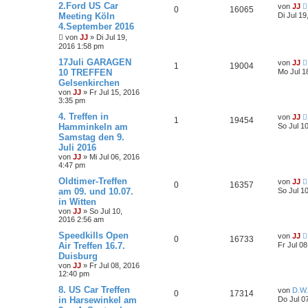
2.Ford US Car
von
JJ
0
16065
Meeting Köln
Di Jul 1
4.September 2016
von
JJ
»
Di Jul 19,
2016 1:58 pm
17Juli GARAGEN
von
JJ
1
19004
10 TREFFEN
Mo Jul 1
Gelsenkirchen
von
JJ
»
Fr Jul 15, 2016
3:35 pm
4. Treffen in
von
JJ
1
19454
Hamminkeln am
So Jul 1
Samstag den 9.
Juli 2016
von
JJ
»
Mi Jul 06, 2016
4:47 pm
Oldtimer-Treffen
von
JJ
0
16357
am 09. und 10.07.
So Jul 1
in Witten
von
JJ
»
So Jul 10,
2016 2:56 am
Speedkills Open
von
JJ
0
16733
Air Treffen 16.7.
Fr Jul 0
Duisburg
von
JJ
»
Fr Jul 08, 2016
12:40 pm
8. US Car Treffen
von
D.W.
0
17314
in Harsewinkel am
Do Jul 0