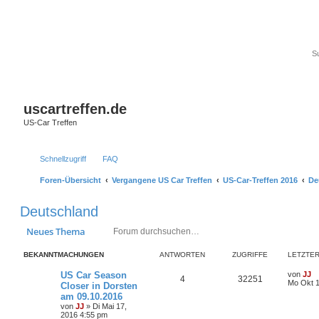
uscartreffen.de
US-Car Treffen
Schnellzugriff
FAQ
Foren-Übersicht
Vergangene US Car Treffen
US-Car-Treffen 2016
De
Deutschland
Suche
Erweiterte Suc
Neues Thema
BEKANNTMACHUNGEN
ANTWORTEN
ZUGRIFFE
LETZTER
US Car Season
von
JJ
4
32251
Mo Okt 1
Closer in Dorsten
am 09.10.2016
von
JJ
»
Di Mai 17,
2016 4:55 pm