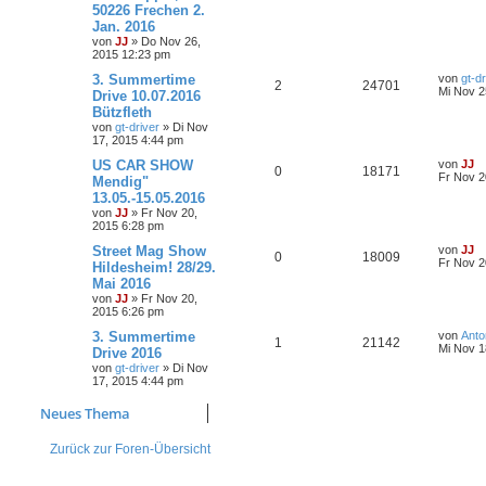
50226 Frechen 2.
Jan. 2016
von
JJ
»
Do Nov 26,
2015 12:23 pm
3. Summertime
von
gt-dr
2
24701
Mi Nov 2
Drive 10.07.2016
Bützfleth
von
gt-driver
»
Di Nov
17, 2015 4:44 pm
US CAR SHOW
von
JJ
0
18171
Fr Nov 2
Mendig"
13.05.-15.05.2016
von
JJ
»
Fr Nov 20,
2015 6:28 pm
Street Mag Show
von
JJ
0
18009
Fr Nov 2
Hildesheim! 28/29.
Mai 2016
von
JJ
»
Fr Nov 20,
2015 6:26 pm
3. Summertime
von
Anto
1
21142
Mi Nov 1
Drive 2016
von
gt-driver
»
Di Nov
17, 2015 4:44 pm
Neues Thema
Zurück zur Foren-Übersicht