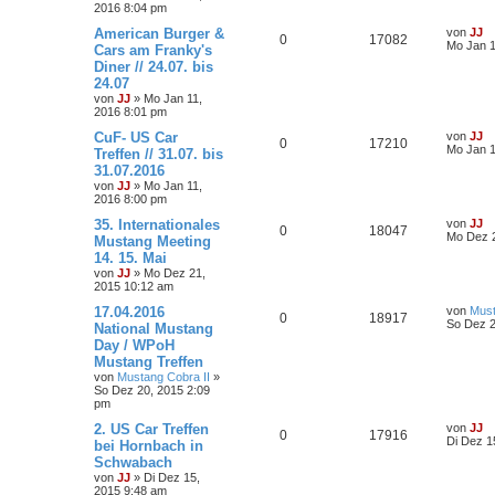
2016 8:04 pm
American Burger &
von
JJ
0
17082
Mo Jan 1
Cars am Franky's
Diner // 24.07. bis
24.07
von
JJ
»
Mo Jan 11,
2016 8:01 pm
CuF- US Car
von
JJ
0
17210
Mo Jan 1
Treffen // 31.07. bis
31.07.2016
von
JJ
»
Mo Jan 11,
2016 8:00 pm
35. Internationales
von
JJ
0
18047
Mo Dez 2
Mustang Meeting
14. 15. Mai
von
JJ
»
Mo Dez 21,
2015 10:12 am
17.04.2016
von
Must
0
18917
So Dez 2
National Mustang
Day / WPoH
Mustang Treffen
von
Mustang Cobra II
»
So Dez 20, 2015 2:09
pm
2. US Car Treffen
von
JJ
0
17916
Di Dez 1
bei Hornbach in
Schwabach
von
JJ
»
Di Dez 15,
2015 9:48 am