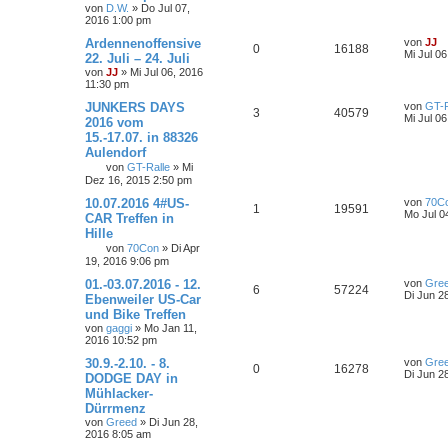
von
D.W.
»
Do Jul 07,
2016 1:00 pm
Ardennenoffensive
von
JJ
0
16188
Mi Jul 0
22. Juli – 24. Juli
von
JJ
»
Mi Jul 06, 2016
11:30 pm
JUNKERS DAYS
von
GT-R
3
40579
Mi Jul 0
2016 vom
15.-17.07. in 88326
Aulendorf
von
GT-Ralle
»
Mi
Dez 16, 2015 2:50 pm
10.07.2016 4#US-
von
70C
1
19591
Mo Jul 0
CAR Treffen in
Hille
von
70Con
»
Di Apr
19, 2016 9:06 pm
01.-03.07.2016 - 12.
von
Gre
6
57224
Di Jun 2
Ebenweiler US-Car
und Bike Treffen
von
gaggi
»
Mo Jan 11,
2016 10:52 pm
30.9.-2.10. - 8.
von
Gre
0
16278
Di Jun 2
DODGE DAY in
Mühlacker-
Dürrmenz
von
Greed
»
Di Jun 28,
2016 8:05 am