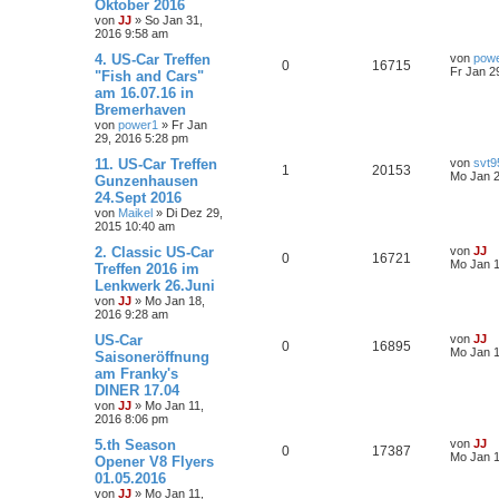
Oktober 2016
von
JJ
»
So Jan 31,
2016 9:58 am
4. US-Car Treffen
von
pow
0
16715
Fr Jan 2
"Fish and Cars"
am 16.07.16 in
Bremerhaven
von
power1
»
Fr Jan
29, 2016 5:28 pm
11. US-Car Treffen
von
svt9
1
20153
Mo Jan 2
Gunzenhausen
24.Sept 2016
von
Maikel
»
Di Dez 29,
2015 10:40 am
2. Classic US-Car
von
JJ
0
16721
Mo Jan 1
Treffen 2016 im
Lenkwerk 26.Juni
von
JJ
»
Mo Jan 18,
2016 9:28 am
US-Car
von
JJ
0
16895
Mo Jan 1
Saisoneröffnung
am Franky's
DINER 17.04
von
JJ
»
Mo Jan 11,
2016 8:06 pm
5.th Season
von
JJ
0
17387
Mo Jan 1
Opener V8 Flyers
01.05.2016
von
JJ
»
Mo Jan 11,