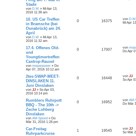
Stade
von
D.W.
»
Mi Apr 13,
2016 11:38 am
10. US Car Treffen
von
D.W.
0
16375
Mi Apr 1
in Bramsche (bei
Osnabrück) am 24.
April
von
D.W.
»
Mi Apr 13,
2016 11:32 am
17.4. Offenes Old-
von
mop
0
17007
Do Apr 0
und
Youngtimertreffen
Castrop-Rauxel
von
moparpower
»
Do
Apr 07, 2016 10:12 am
2tes-SWAP-MEET-
von
JJ
0
16448
So Apr 0
DINSLAKEN 11.
Juni Dinslaken
von
JJ
»
So Apr 03,
2016 10:14 pm
Rumblers Ruhrpott
von
AM-
0
16952
Do Mär 3
BBQ - The 10th ->
Zeche Lohberg
Dinslaken
von
AM-Speed
»
Do
Mär 31, 2016 1:28 pm
Car-Freitag
von
JJ
1
19545
So Mär 2
Ruhrparkcruise