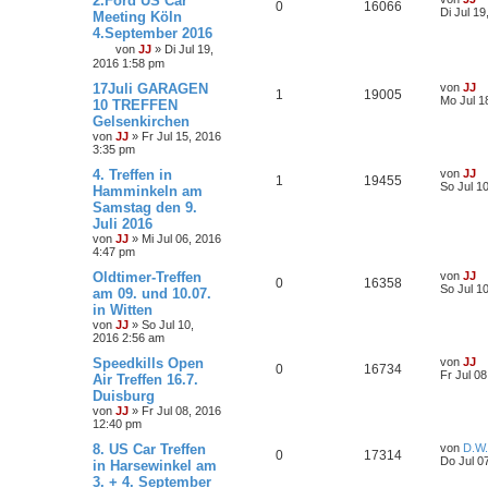
2.Ford US Car
0
16066
Di Jul 1
Meeting Köln
4.September 2016
von
JJ
»
Di Jul 19,
2016 1:58 pm
17Juli GARAGEN
von
JJ
1
19005
Mo Jul 1
10 TREFFEN
Gelsenkirchen
von
JJ
»
Fr Jul 15, 2016
3:35 pm
4. Treffen in
von
JJ
1
19455
So Jul 1
Hamminkeln am
Samstag den 9.
Juli 2016
von
JJ
»
Mi Jul 06, 2016
4:47 pm
Oldtimer-Treffen
von
JJ
0
16358
So Jul 1
am 09. und 10.07.
in Witten
von
JJ
»
So Jul 10,
2016 2:56 am
Speedkills Open
von
JJ
0
16734
Fr Jul 0
Air Treffen 16.7.
Duisburg
von
JJ
»
Fr Jul 08, 2016
12:40 pm
8. US Car Treffen
von
D.W.
0
17314
Do Jul 0
in Harsewinkel am
3. + 4. September