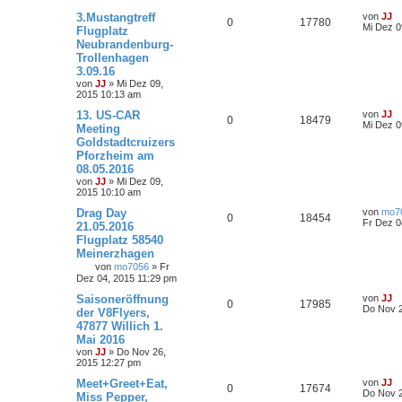
3.Mustangtreff
von
JJ
0
17780
Mi Dez 0
Flugplatz
Neubrandenburg-
Trollenhagen
3.09.16
von
JJ
»
Mi Dez 09,
2015 10:13 am
13. US-CAR
von
JJ
0
18479
Mi Dez 0
Meeting
Goldstadtcruizers
Pforzheim am
08.05.2016
von
JJ
»
Mi Dez 09,
2015 10:10 am
Drag Day
von
mo7
0
18454
Fr Dez 0
21.05.2016
Flugplatz 58540
Meinerzhagen
von
mo7056
»
Fr
Dez 04, 2015 11:29 pm
Saisoneröffnung
von
JJ
0
17985
Do Nov 2
der V8Flyers,
47877 Willich 1.
Mai 2016
von
JJ
»
Do Nov 26,
2015 12:27 pm
Meet+Greet+Eat,
von
JJ
0
17674
Do Nov 2
Miss Pepper,