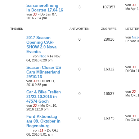
Saisoneröffnung
von
JJ
3
107357
Mo Apr 1
in Dorsten 17.04.16
von
JJ
»
Do Jan 07,
2016 7:34 pm
THEMEN
ANTWORTEN
ZUGRIFFE
LETZTER
2017 Season
von
Nico
0
28016
Fr Nov 0
Opening CAR-
SHOW 2.0 Nova
Eventis
von
Nico
»
Fr Nov
04, 2016 6:29 pm
Season Closer US
von
JJ
0
16312
Di Okt 1
Cars Münsterland
29/10/16
von
JJ
»
Di Okt 11,
2016 9:55 pm
Car & Bike Treffen
von
JJ
0
16537
Mo Okt 1
21/23.10.2016 in
47574 Goch
von
JJ
»
Mo Okt 10,
2016 11:19 pm
Ford Aktionstag
von
JJ
0
16375
Do Okt 0
am 08. Oktober in
Regensburg
von
JJ
»
Do Okt
06, 2016 5:01 am