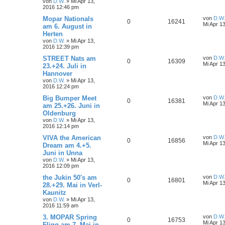
von
D.W.
»
Mi Apr 13,
2016 12:46 pm
Mopar Nationals
von
D.W.
0
16241
Mi Apr 1
am 6. August in
Herten
von
D.W.
»
Mi Apr 13,
2016 12:39 pm
STREET Nats am
von
D.W.
0
16309
Mi Apr 1
23.+24. Juli in
Hannover
von
D.W.
»
Mi Apr 13,
2016 12:24 pm
Big Bumper Meet
von
D.W.
0
16381
Mi Apr 1
am 25.+26. Juni in
Oldenburg
von
D.W.
»
Mi Apr 13,
2016 12:14 pm
VIVA the American
von
D.W.
0
16856
Mi Apr 1
Dream am 4.+5.
Juni in Unna
von
D.W.
»
Mi Apr 13,
2016 12:09 pm
the Jukin 50's am
von
D.W.
0
16801
Mi Apr 1
28.+29. Mai in Verl-
Kaunitz
von
D.W.
»
Mi Apr 13,
2016 11:59 am
3. MOPAR Spring
von
D.W.
0
16753
Mi Apr 1
Fling am 7. Mai in