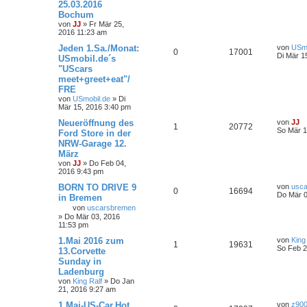
25.03.2016
Bochum
von
JJ
»
Fr Mär 25,
2016 11:23 am
Jeden 1.Sa./Monat:
von
USmo
0
17001
Di Mär 1
USmobil.de´s
"UScars
meet+greet+eat"/
FRE
von
USmobil.de
»
Di
Mär 15, 2016 3:40 pm
Neueröffnung des
von
JJ
1
20772
So Mär 1
Ford Store in der
NRW-Garage 12.
März
von
JJ
»
Do Feb 04,
2016 9:43 pm
BORN TO DRIVE 9
von
usc
0
16694
Do Mär 0
in Bremen
von
uscarsbremen
»
Do Mär 03, 2016
11:53 pm
1.Mai 2016 zum
von
King
1
19631
So Feb 2
13.Corvette
Sunday in
Ladenburg
von
King Ralf
»
Do Jan
21, 2016 9:27 am
1.Mai-US-Car,Hot
von
z90