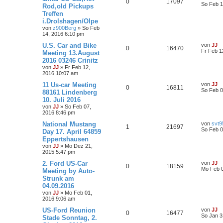
0
17097
So Feb 1
Rod,old Pickups
Treffen
i.Drolshagen/Olpe
von
z900Berg
»
So Feb
14, 2016 6:10 pm
U.S. Car and Bike
von
JJ
0
16470
Fr Feb 1
Meeting 13.August
2016 03246 Crinitz
von
JJ
»
Fr Feb 12,
2016 10:07 am
11 Us-car Meeting
von
JJ
0
16811
So Feb 0
88161 Lindenberg
10. Juli 2016
von
JJ
»
So Feb 07,
2016 8:46 pm
National Mustang
von
svt9
1
21697
So Feb 0
Day 17. April 64859
Eppertshausen
von
JJ
»
Mo Dez 21,
2015 5:47 pm
2. Ford US-Car
von
JJ
0
18159
Mo Feb 0
Meeting by Auto-
Strunk am
04.09.2016
von
JJ
»
Mo Feb 01,
2016 9:06 am
US-Ford Reunion
von
JJ
0
16477
So Jan 3
Stade Sonntag, 2.