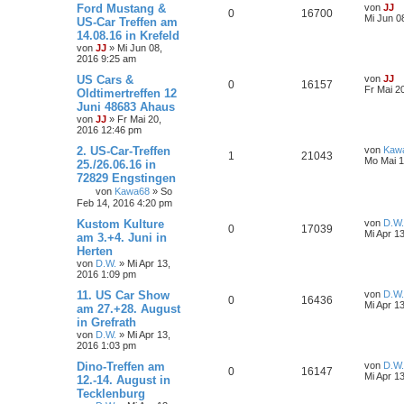
Ford Mustang &
von
JJ
0
16700
Mi Jun 0
US-Car Treffen am
14.08.16 in Krefeld
von
JJ
»
Mi Jun 08,
2016 9:25 am
US Cars &
von
JJ
0
16157
Fr Mai 2
Oldtimertreffen 12
Juni 48683 Ahaus
von
JJ
»
Fr Mai 20,
2016 12:46 pm
2. US-Car-Treffen
von
Kaw
1
21043
Mo Mai 1
25./26.06.16 in
72829 Engstingen
von
Kawa68
»
So
Feb 14, 2016 4:20 pm
Kustom Kulture
von
D.W.
0
17039
Mi Apr 1
am 3.+4. Juni in
Herten
von
D.W.
»
Mi Apr 13,
2016 1:09 pm
11. US Car Show
von
D.W.
0
16436
Mi Apr 1
am 27.+28. August
in Grefrath
von
D.W.
»
Mi Apr 13,
2016 1:03 pm
Dino-Treffen am
von
D.W.
0
16147
Mi Apr 1
12.-14. August in
Tecklenburg