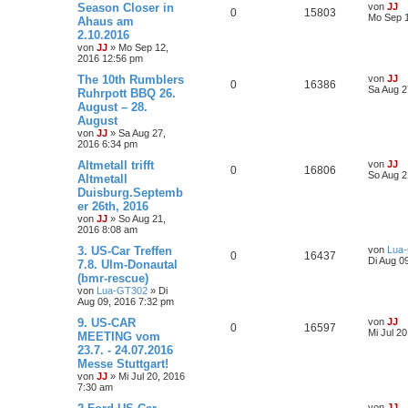
Season Closer in
von
JJ
0
15803
Mo Sep 1
Ahaus am
2.10.2016
von
JJ
»
Mo Sep 12,
2016 12:56 pm
The 10th Rumblers
von
JJ
0
16386
Sa Aug 2
Ruhrpott BBQ 26.
August – 28.
August
von
JJ
»
Sa Aug 27,
2016 6:34 pm
Altmetall trifft
von
JJ
0
16806
So Aug 2
Altmetall
Duisburg.Septemb
er 26th, 2016
von
JJ
»
So Aug 21,
2016 8:08 am
3. US-Car Treffen
von
Lua
0
16437
Di Aug 0
7.8. Ulm-Donautal
(bmr-rescue)
von
Lua-GT302
»
Di
Aug 09, 2016 7:32 pm
9. US-CAR
von
JJ
0
16597
Mi Jul 2
MEETING vom
23.7. - 24.07.2016
Messe Stuttgart!
von
JJ
»
Mi Jul 20, 2016
7:30 am
von
JJ