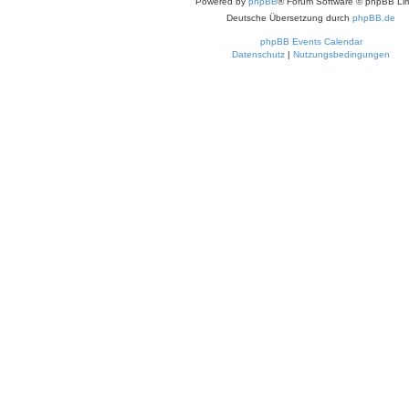
Powered by
phpBB
® Forum Software © phpBB Lim
Deutsche Übersetzung durch
phpBB.de
phpBB Events Calendar
Datenschutz
|
Nutzungsbedingungen