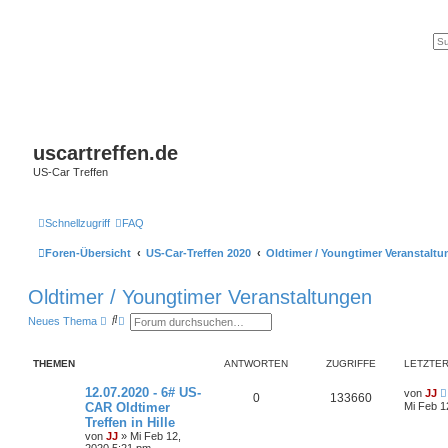
uscartreffen.de
US-Car Treffen
Schnellzugriff
FAQ
Foren-Übersicht
US-Car-Treffen 2020
Oldtimer / Youngtimer Veranstalt
Oldtimer / Youngtimer Veranstaltungen
S
E
Neues Thema
u
r
c
w
h
e
THEMEN
ANTWORTEN
ZUGRIFFE
LETZTER
e
i
t
e
12.07.2020 - 6# US-
von
JJ
0
133660
r
CAR Oldtimer
Mi Feb 1
t
Treffen in Hille
e
von
JJ
»
Mi Feb 12,
S
2020 5:21 pm