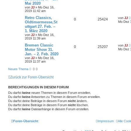
Mai 2020
von
JJ
»
Mo Dez 16,
2019 11:42 am
Retro Classics,
von
JJ
0
25424
Oldtimermesse,St
Mo Dez 1
uttgart 27. Feb. –
1. März 2020
von
JJ
»
Mo Dez 16,
2019 11:39 am
Bremen Classic
von
JJ
0
25207
Motor Show 31.
Mo Dez 1
Jan. – 2. Feb. 2020
von
JJ
»
Mo Dez 16,
2019 11:37 am
Neues Thema
Zurück zur Foren-Übersicht
BERECHTIGUNGEN IN DIESEM FORUM
Du darfst
keine
neuen Themen in diesem Forum erstellen.
Du darfst
keine
Antworten zu Themen in diesem Forum erstellen.
Du darfst deine Beiträge in diesem Forum
nicht
ändern.
Du darfst deine Beiträge in diesem Forum
nicht
löschen.
Du darfst
keine
Dateianhänge in diesem Forum erstellen.
Foren-Übersicht
Impressum
Alle Coo