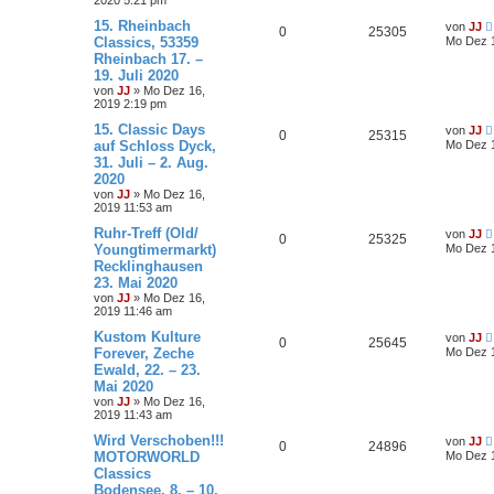
u
c
15. Rheinbach
von
JJ
h
0
25305
Classics, 53359
Mo Dez 1
e
Rheinbach 17. –
19. Juli 2020
von
JJ
»
Mo Dez 16,
2019 2:19 pm
15. Classic Days
von
JJ
0
25315
auf Schloss Dyck,
Mo Dez 1
31. Juli – 2. Aug.
2020
von
JJ
»
Mo Dez 16,
2019 11:53 am
Ruhr-Treff (Old/
von
JJ
0
25325
Youngtimermarkt)
Mo Dez 1
Recklinghausen
23. Mai 2020
von
JJ
»
Mo Dez 16,
2019 11:46 am
Kustom Kulture
von
JJ
0
25645
Forever, Zeche
Mo Dez 1
Ewald, 22. – 23.
Mai 2020
von
JJ
»
Mo Dez 16,
2019 11:43 am
Wird Verschoben!!!
von
JJ
0
24896
MOTORWORLD
Mo Dez 1
Classics
Bodensee, 8. – 10.