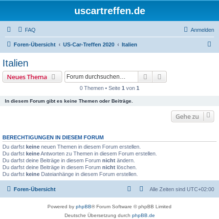
uscartreffen.de
FAQ
Anmelden
S
Foren-Übersicht
US-Car-Treffen 2020
Italien
u
Italien
c
Suche
Erweiterte Suche
Neues Thema
h
0 Themen • Seite
1
von
1
e
In diesem Forum gibt es keine Themen oder Beiträge.
Gehe zu
BERECHTIGUNGEN IN DIESEM FORUM
Du darfst
keine
neuen Themen in diesem Forum erstellen.
Du darfst
keine
Antworten zu Themen in diesem Forum erstellen.
Du darfst deine Beiträge in diesem Forum
nicht
ändern.
Du darfst deine Beiträge in diesem Forum
nicht
löschen.
Du darfst
keine
Dateianhänge in diesem Forum erstellen.
Foren-Übersicht
Alle Zeiten sind
UTC+02:00
Powered by
phpBB
® Forum Software © phpBB Limited
Deutsche Übersetzung durch
phpBB.de