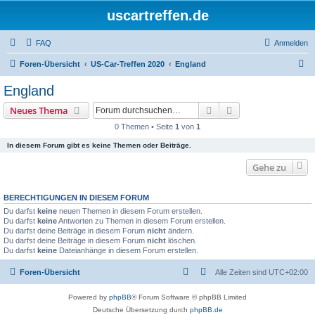
uscartreffen.de
FAQ
Anmelden
S
Foren-Übersicht
US-Car-Treffen 2020
England
u
England
c
Suche
Erweiterte Suche
Neues Thema
h
0 Themen • Seite
1
von
1
e
In diesem Forum gibt es keine Themen oder Beiträge.
Gehe zu
BERECHTIGUNGEN IN DIESEM FORUM
Du darfst
keine
neuen Themen in diesem Forum erstellen.
Du darfst
keine
Antworten zu Themen in diesem Forum erstellen.
Du darfst deine Beiträge in diesem Forum
nicht
ändern.
Du darfst deine Beiträge in diesem Forum
nicht
löschen.
Du darfst
keine
Dateianhänge in diesem Forum erstellen.
Foren-Übersicht
Alle Zeiten sind
UTC+02:00
Powered by
phpBB
® Forum Software © phpBB Limited
Deutsche Übersetzung durch
phpBB.de