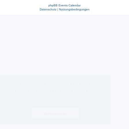
phpBB Events Calendar
Datenschutz
|
Nutzungsbedingungen
Diese Website nutzt Cookies, um dir den
bestmöglichen Komfort bei der Nutzung zu
bieten.
Mehr erfahren
Verstanden!