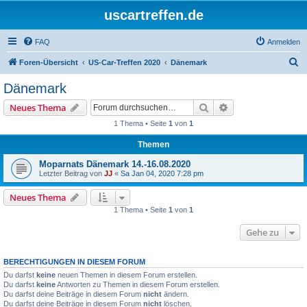
uscartreffen.de
FAQ
Anmelden
S
Foren-Übersicht
US-Car-Treffen 2020
Dänemark
u
Dänemark
c
Suche
Erweiterte Suche
Neues Thema
h
1 Thema • Seite
1
von
1
e
Themen
Moparnats Dänemark 14.-16.08.2020
Letzter Beitrag von
JJ
«
Sa Jan 04, 2020 7:28 pm
Neues Thema
1 Thema • Seite
1
von
1
Gehe zu
BERECHTIGUNGEN IN DIESEM FORUM
Du darfst
keine
neuen Themen in diesem Forum erstellen.
Du darfst
keine
Antworten zu Themen in diesem Forum erstellen.
Du darfst deine Beiträge in diesem Forum
nicht
ändern.
Du darfst deine Beiträge in diesem Forum
nicht
löschen.