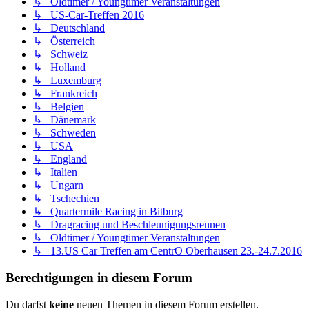
↳ Oldtimer / Youngtimer Veranstaltungen
↳ US-Car-Treffen 2016
↳ Deutschland
↳ Österreich
↳ Schweiz
↳ Holland
↳ Luxemburg
↳ Frankreich
↳ Belgien
↳ Dänemark
↳ Schweden
↳ USA
↳ England
↳ Italien
↳ Ungarn
↳ Tschechien
↳ Quartermile Racing in Bitburg
↳ Dragracing und Beschleunigungsrennen
↳ Oldtimer / Youngtimer Veranstaltungen
↳ 13.US Car Treffen am CentrO Oberhausen 23.-24.7.2016
Berechtigungen in diesem Forum
Du darfst
keine
neuen Themen in diesem Forum erstellen.