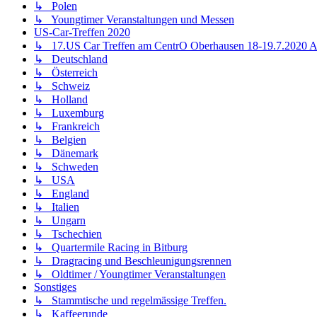
↳ Polen
↳ Youngtimer Veranstaltungen und Messen
US-Car-Treffen 2020
↳ 17.US Car Treffen am CentrO Oberhausen 18-19.7.202
↳ Deutschland
↳ Österreich
↳ Schweiz
↳ Holland
↳ Luxemburg
↳ Frankreich
↳ Belgien
↳ Dänemark
↳ Schweden
↳ USA
↳ England
↳ Italien
↳ Ungarn
↳ Tschechien
↳ Quartermile Racing in Bitburg
↳ Dragracing und Beschleunigungsrennen
↳ Oldtimer / Youngtimer Veranstaltungen
Sonstiges
↳ Stammtische und regelmässige Treffen.
↳ Kaffeerunde