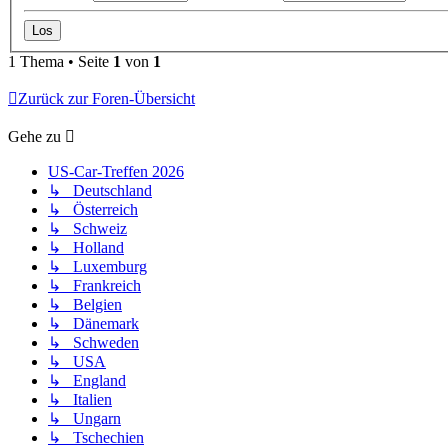
1 Thema • Seite
1
von
1
Zurück zur Foren-Übersicht
Gehe zu
US-Car-Treffen 2026
↳ Deutschland
↳ Österreich
↳ Schweiz
↳ Holland
↳ Luxemburg
↳ Frankreich
↳ Belgien
↳ Dänemark
↳ Schweden
↳ USA
↳ England
↳ Italien
↳ Ungarn
↳ Tschechien