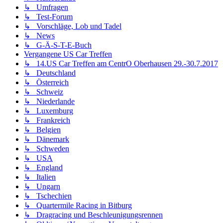
↳ Umfragen
↳ Test-Forum
↳ Vorschläge, Lob und Tadel
↳ News
↳ G-Ä-S-T-E-Buch
Vergangene US Car Treffen
↳ 14.US Car Treffen am CentrO Oberhausen 29.-30.7.2017
↳ Deutschland
↳ Österreich
↳ Schweiz
↳ Niederlande
↳ Luxemburg
↳ Frankreich
↳ Belgien
↳ Dänemark
↳ Schweden
↳ USA
↳ England
↳ Italien
↳ Ungarn
↳ Tschechien
↳ Quartermile Racing in Bitburg
↳ Dragracing und Beschleunigungsrennen