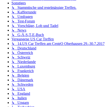
Sonstiges
↳ Stammtische und regelmässige Treffen.
↳ Kaffeerunde
↳ Umfragen
↳ Test-Forum
↳ Vorschläge, Lob und Tadel
↳ News
↳ G-Ä-S-T-E-Buch
Vergangene US Car Treffen
↳ 14.US Car Treffen am CentrO Oberhausen 29.-30.7.2017
↳ Deutschland
↳ Österreich
↳ Schweiz
↳ Niederlande
↳ Luxemburg
↳ Frankreich
↳ Belgien
↳ Dänemark
↳ Schweden
↳ USA
↳ England
↳ Italien
↳ Ungarn