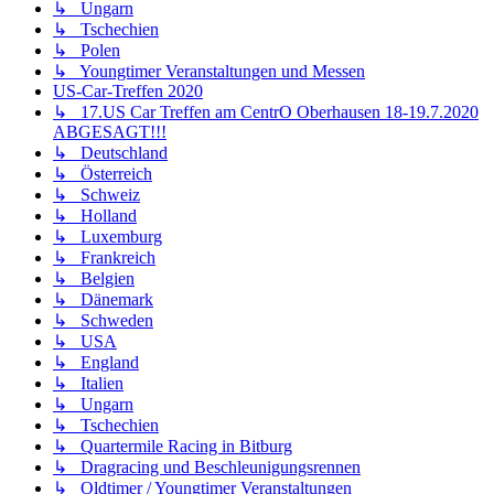
↳ Ungarn
↳ Tschechien
↳ Polen
↳ Youngtimer Veranstaltungen und Messen
US-Car-Treffen 2020
↳ 17.US Car Treffen am CentrO Oberhausen 18-19.7.2020
ABGESAGT!!!
↳ Deutschland
↳ Österreich
↳ Schweiz
↳ Holland
↳ Luxemburg
↳ Frankreich
↳ Belgien
↳ Dänemark
↳ Schweden
↳ USA
↳ England
↳ Italien
↳ Ungarn
↳ Tschechien
↳ Quartermile Racing in Bitburg
↳ Dragracing und Beschleunigungsrennen
↳ Oldtimer / Youngtimer Veranstaltungen