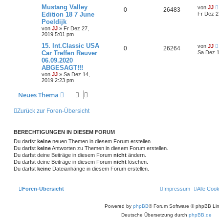
Mustang Valley
von
JJ
0
26483
Edition 18 7 June
Fr Dez 2
Poeldijk
von
JJ
»
Fr Dez 27,
2019 5:01 pm
15. Int.Classic USA
von
JJ
0
26264
Car Treffen Reuver
Sa Dez 1
06.09.2020
ABGESAGT!!!
von
JJ
»
Sa Dez 14,
2019 2:23 pm
Neues Thema
Zurück zur Foren-Übersicht
BERECHTIGUNGEN IN DIESEM FORUM
Du darfst
keine
neuen Themen in diesem Forum erstellen.
Du darfst
keine
Antworten zu Themen in diesem Forum erstellen.
Du darfst deine Beiträge in diesem Forum
nicht
ändern.
Du darfst deine Beiträge in diesem Forum
nicht
löschen.
Du darfst
keine
Dateianhänge in diesem Forum erstellen.
Foren-Übersicht
Impressum
Alle Coo
Powered by
phpBB
® Forum Software © phpBB Lim
Deutsche Übersetzung durch
phpBB.de