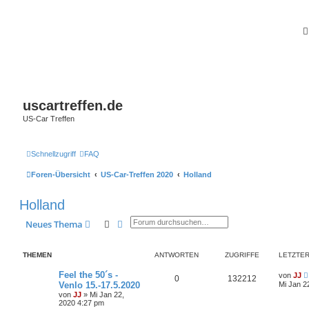
uscartreffen.de
US-Car Treffen
Schnellzugriff
FAQ
Foren-Übersicht
US-Car-Treffen 2020
Holland
Holland
Suche
Erweiterte Suche
Neues Thema
THEMEN
ANTWORTEN
ZUGRIFFE
LETZTER
Feel the 50´s -
von
JJ
0
132212
Venlo 15.-17.5.2020
Mi Jan 2
von
JJ
»
Mi Jan 22,
2020 4:27 pm