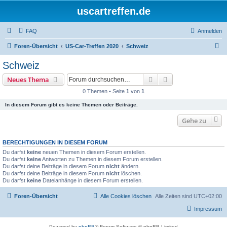
uscartreffen.de
FAQ
Anmelden
S
Foren-Übersicht
US-Car-Treffen 2020
Schweiz
u
Schweiz
c
Suche
Erweiterte Suche
Neues Thema
h
0 Themen • Seite
1
von
1
e
In diesem Forum gibt es keine Themen oder Beiträge.
Gehe zu
BERECHTIGUNGEN IN DIESEM FORUM
Du darfst
keine
neuen Themen in diesem Forum erstellen.
Du darfst
keine
Antworten zu Themen in diesem Forum erstellen.
Du darfst deine Beiträge in diesem Forum
nicht
ändern.
Du darfst deine Beiträge in diesem Forum
nicht
löschen.
Du darfst
keine
Dateianhänge in diesem Forum erstellen.
Foren-Übersicht
Alle Cookies löschen
Alle Zeiten sind
UTC+02:00
Impressum
Powered by
phpBB
® Forum Software © phpBB Limited