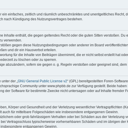
ber ein einfaches, zeitlich und räumlich unbeschränktes und unentgeltliches Recht
auch nach Kündigung des Nutzungsvertrages bestehen.
ine Inhalte enthält, die gegen geltendes Recht oder die guten Sitten verstoßen. Du 
 zu verwenden.
erstößen gegen diese Nutzungsbedingungen oder anderer im Board veröffentlichte
ßen und dir ein Hausverbot erteilen.
ortung für die Inhalte von Beiträgen übernimmt, die er nicht selbst erstellt hat od
jederzeit zu löschen oder zu sperren.
räge abzuändern, sofern sie gegen o. g. Regeln verstoßen oder geeignet sind, dem
 unter der „
GNU General Public License v2
“ (GPL) bereitgestellten Foren-Softwa
chsprachige Community unter www.phpbb.de zur Verfügung gestellt. Beide haben ke
g der Software für bestimmte Zwecke nicht untersagen oder auf Inhalte fremder F
ben, Körper und Gesundheit und der Verletzung wesentlicher Vertragspflichten (Kard
gilt auch für mittelbare Folgeschäden wie insbesondere entgangenen Gewinn.
ätzlichem oder grob fahrlässigem Verhalten oder bei Schäden aus der Verletzung 
 die bei Vertragsschluss typischerweise vorhersehbaren Schäden und im übrigen de
wie insbesondere entgangenen Gewinn.