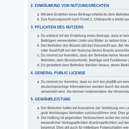
2. EINRÄUMUNG VON NUTZUNGSRECHTEN
Mit dem Erstellen eines Beitrags erteilst du dem Betrei
Das Nutzungsrecht nach Punkt 2, Unterpunkt a bleibt 
3. PFLICHTEN DES NUTZERS
Du erklärst mit der Erstellung eines Beitrags, dass er ke
Beiträgen verwendeten Links und Bilder zu setzen bzw.
Der Betreiber des Boards übt das Hausrecht aus. Bei V
oder dauerhaft von der Nutzung dieses Boards ausschlie
Du nimmst zur Kenntnis, dass der Betreiber keine Verantw
Betreiber, dein Benutzerkonto, Beiträge und Funktionen 
Du gestattest dem Betreiber darüber hinaus, deine Beit
4. GENERAL PUBLIC LICENSE
Du nimmst zur Kenntnis, dass es sich bei phpBB um eine
deutschsprachige Informationen werden durch die deuts
verwendet wird. Sie können insbesondere die Verwendun
5. GEWÄHRLEISTUNG
Der Betreiber haftet mit Ausnahme der Verletzung von Le
grob fahrlässiges Verhalten zurückzuführen sind. Dies 
Die Haftung ist gegenüber Verbrauchern außer bei vors
wesentlicher Vertragspflichten (Kardinalpflichten) auf
begrenzt. Dies gilt auch für mittelbare Folgeschäden 