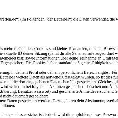
cartreffen.de“) (im Folgenden „der Betreiber“) die Daten verwendet, d
s mehrere Cookies. Cookies sind kleine Textdateien, die dein Browser 
ie aktuelle ID deiner Sitzung (damit dir alle Seitenaufrufe zugeordnet
angemeldet bist) sowie Informationen über deine Teilnahme an Umfragen
ID gespeichert. Die Cookies haben standardmäßig eine Gültigkeit von e
ierung, in deinem Profil oder deinem persönlichem Bereich angibst. Für
reiber weitere Daten als notwendig festgelegt wurden, so ist dies für 
 werden die dort eingegebenen Daten ebenfalls gespeichert. Gleiches gi
e wird weiterhin bei folgenden Aktionen gespeichert: Löschen und Änd
ktivierung, Benutzer-Passwort) und gescheiterte Anmeldeversuche. D
d nicht dauerhaft gespeichert.
eitere Daten gespeichert werden. Dazu gehören dein Abstimmungsverhal
nktionen.
ert, so dass es sicher ist. Jedoch wird dir empfohlen, dieses Passwor