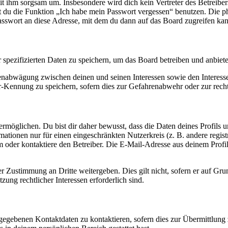
it ihm sorgsam um. Insbesondere wird dich kein Vertreter des Betreibe
nst du die Funktion „Ich habe mein Passwort vergessen“ benutzen. Di
asswort an diese Adresse, mit dem du dann auf das Board zugreifen kan
r spezifizierten Daten zu speichern, um das Board betreiben und anbiet
ssenabwägung zwischen deinen und seinen Interessen sowie den Interes
-Kennung zu speichern, sofern dies zur Gefahrenabwehr oder zur recht
möglichen. Du bist dir daher bewusst, dass die Daten deines Profils und
mationen nur für einen eingeschränkten Nutzerkreis (z. B. andere regist
oder kontaktiere den Betreiber. Die E-Mail-Adresse aus deinem Profil 
r Zustimmung an Dritte weitergeben. Dies gilt nicht, sofern er auf Gr
zung rechtlicher Interessen erforderlich sind.
ngegebenen Kontaktdaten zu kontaktieren, sofern dies zur Übermittlung z