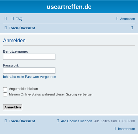
uscartreffen.de
FAQ
Anmelden
S
Foren-Übersicht
u
Anmelden
c
h
Benutzername:
e
Passwort:
Ich habe mein Passwort vergessen
Angemeldet bleiben
Meinen Online-Status während dieser Sitzung verbergen
Foren-Übersicht
Alle Cookies löschen
Alle Zeiten sind
UTC+02:00
Impressum