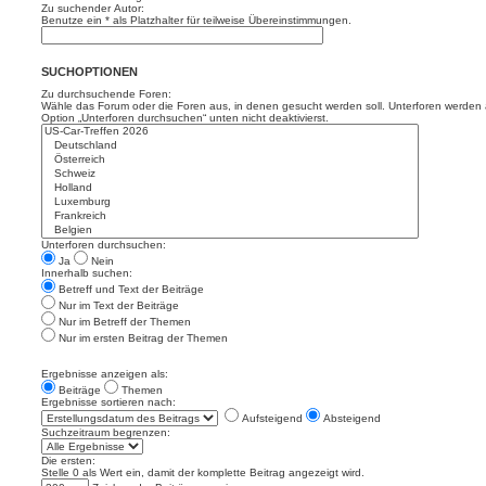
Zu suchender Autor:
Benutze ein * als Platzhalter für teilweise Übereinstimmungen.
SUCHOPTIONEN
Zu durchsuchende Foren:
Wähle das Forum oder die Foren aus, in denen gesucht werden soll. Unterforen werden a
Option „Unterforen durchsuchen“ unten nicht deaktivierst.
Unterforen durchsuchen:
Ja
Nein
Innerhalb suchen:
Betreff und Text der Beiträge
Nur im Text der Beiträge
Nur im Betreff der Themen
Nur im ersten Beitrag der Themen
Ergebnisse anzeigen als:
Beiträge
Themen
Ergebnisse sortieren nach:
Aufsteigend
Absteigend
Suchzeitraum begrenzen:
Die ersten:
Stelle 0 als Wert ein, damit der komplette Beitrag angezeigt wird.