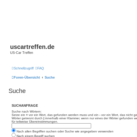
uscartreffen.de
US-Car Treffen
Schnellzugriff
FAQ
Foren-Übersicht
Suche
Suche
SUCHANFRAGE
Suche nach Wörtern:
Setze ein
+
vor ein Wort, das gefunden werden muss und ein
-
vor ein Wort, das nicht 
Wörter getrennt durch
|
innerhalb einer Klammer, wenn nur eines der Wörter gefunden we
für teilweise Übereinstimmungen.
Nach allen Begriffen suchen oder Suche wie angegeben verwenden
Nach einem Begriff suchen