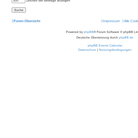
Zeichen der Beiträge anzeigen
Foren-Übersicht
Impressum
Alle Coo
Powered by
phpBB
® Forum Software © phpBB Lim
Deutsche Übersetzung durch
phpBB.de
phpBB Events Calendar
Datenschutz
|
Nutzungsbedingungen