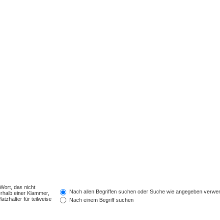
Wort, das nicht
Nach allen Begriffen suchen oder Suche wie angegeben verwe
rhalb einer Klammer,
tzhalter für teilweise
Nach einem Begriff suchen