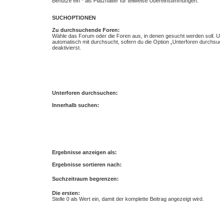
Benutze ein * als Platzhalter für teilweise Übereinstimmungen.
SUCHOPTIONEN
Zu durchsuchende Foren:
Wähle das Forum oder die Foren aus, in denen gesucht werden soll. 
automatisch mit durchsucht, sofern du die Option „Unterforen durchsu
deaktivierst.
Unterforen durchsuchen:
Innerhalb suchen:
Ergebnisse anzeigen als:
Ergebnisse sortieren nach:
Suchzeitraum begrenzen:
Die ersten:
Stelle 0 als Wert ein, damit der komplette Beitrag angezeigt wird.