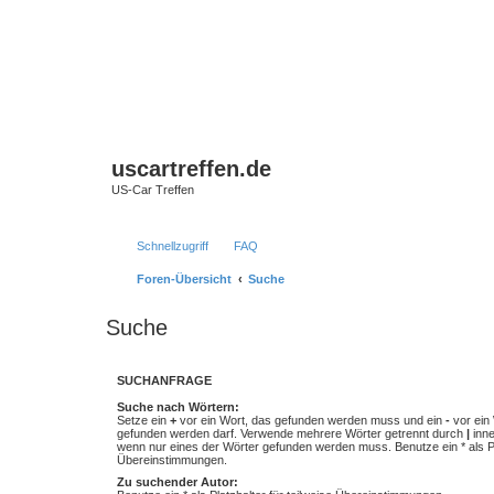
uscartreffen.de
US-Car Treffen
Schnellzugriff
FAQ
Foren-Übersicht
Suche
Suche
SUCHANFRAGE
Suche nach Wörtern:
Setze ein
+
vor ein Wort, das gefunden werden muss und ein
-
vor ein 
gefunden werden darf. Verwende mehrere Wörter getrennt durch
|
inne
wenn nur eines der Wörter gefunden werden muss. Benutze ein * als Pla
Übereinstimmungen.
Zu suchender Autor: