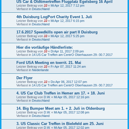
US Car & Oldtimertreffen Flugplatz Egelsberg 16 April
Letzter Beitrag von
JJ
«
Mi Apr 12, 2017 7:12 pm
Verfasst in
Deutschland
4th Duisburg LogPort Charity Event 1. Juli
Letzter Beitrag von
JJ
«
Mi Apr 12, 2017 6:15 pm
Verfasst in
Deutschland
17.6.2017 Speedkills open air part II Duisburg
Letzter Beitrag von
JJ
«
Mi Apr 12, 2017 5:25 pm
Verfasst in
Deutschland
Hier die vorläufige Händlerliste:
Letzter Beitrag von
JJ
«
Di Apr 11, 2017 2:09 pm
Verfasst in
14.US Car Treffen am CentrO Oberhausen 29.-30.7.2017
Ford USA Meeting en toerrit. 21. Mai
Letzter Beitrag von
JJ
«
Fr Apr 07, 2017 11:24 am
Verfasst in
Niederlande
Der Flyer
Letzter Beitrag von
JJ
«
Do Apr 06, 2017 12:07 pm
Verfasst in
14.US Car Treffen am CentrO Oberhausen 29.-30.7.2017
4. US Car Club Treffen in Hemer am 17. + 18. Juni
Letzter Beitrag von
D.W.
«
Mi Apr 05, 2017 12:16 pm
Verfasst in
Deutschland
14. Big Bumper Meet am 1. + 2. Juli in Oldenburg
Letzter Beitrag von
D.W.
«
Mi Apr 05, 2017 12:08 pm
Verfasst in
Deutschland
3. US Classic Car Treffen in Bielefeld am 25. Juni
Letzter Beitrag von
D.W.
«
Mi Apr 05, 2017 12:02 pm