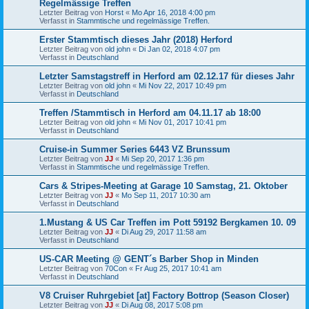
Regelmässige Treffen
Letzter Beitrag von
Horst
«
Mo Apr 16, 2018 4:00 pm
Verfasst in
Stammtische und regelmässige Treffen.
Erster Stammtisch dieses Jahr (2018) Herford
Letzter Beitrag von
old john
«
Di Jan 02, 2018 4:07 pm
Verfasst in
Deutschland
Letzter Samstagstreff in Herford am 02.12.17 für dieses Jahr
Letzter Beitrag von
old john
«
Mi Nov 22, 2017 10:49 pm
Verfasst in
Deutschland
Treffen /Stammtisch in Herford am 04.11.17 ab 18:00
Letzter Beitrag von
old john
«
Mi Nov 01, 2017 10:41 pm
Verfasst in
Deutschland
Cruise-in Summer Series 6443 VZ Brunssum
Letzter Beitrag von
JJ
«
Mi Sep 20, 2017 1:36 pm
Verfasst in
Stammtische und regelmässige Treffen.
Cars & Stripes-Meeting at Garage 10 Samstag, 21. Oktober
Letzter Beitrag von
JJ
«
Mo Sep 11, 2017 10:30 am
Verfasst in
Deutschland
1.Mustang & US Car Treffen im Pott 59192 Bergkamen 10. 09
Letzter Beitrag von
JJ
«
Di Aug 29, 2017 11:58 am
Verfasst in
Deutschland
US-CAR Meeting @ GENT´s Barber Shop in Minden
Letzter Beitrag von
70Con
«
Fr Aug 25, 2017 10:41 am
Verfasst in
Deutschland
V8 Cruiser Ruhrgebiet [at] Factory Bottrop (Season Closer)
Letzter Beitrag von
JJ
«
Di Aug 08, 2017 5:08 pm