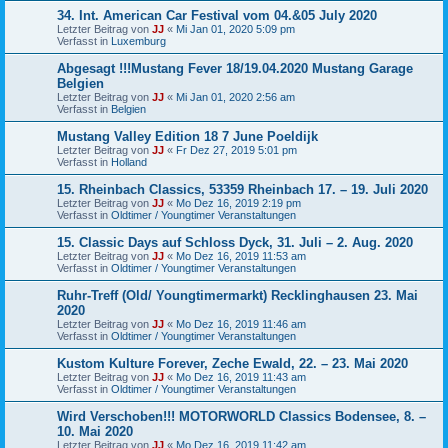
34. Int. American Car Festival vom 04.&05 July 2020
Letzter Beitrag von
JJ
«
Mi Jan 01, 2020 5:09 pm
Verfasst in
Luxemburg
Abgesagt !!!Mustang Fever 18/19.04.2020 Mustang Garage
Belgien
Letzter Beitrag von
JJ
«
Mi Jan 01, 2020 2:56 am
Verfasst in
Belgien
Mustang Valley Edition 18 7 June Poeldijk
Letzter Beitrag von
JJ
«
Fr Dez 27, 2019 5:01 pm
Verfasst in
Holland
15. Rheinbach Classics, 53359 Rheinbach 17. – 19. Juli 2020
Letzter Beitrag von
JJ
«
Mo Dez 16, 2019 2:19 pm
Verfasst in
Oldtimer / Youngtimer Veranstaltungen
15. Classic Days auf Schloss Dyck, 31. Juli – 2. Aug. 2020
Letzter Beitrag von
JJ
«
Mo Dez 16, 2019 11:53 am
Verfasst in
Oldtimer / Youngtimer Veranstaltungen
Ruhr-Treff (Old/ Youngtimermarkt) Recklinghausen 23. Mai
2020
Letzter Beitrag von
JJ
«
Mo Dez 16, 2019 11:46 am
Verfasst in
Oldtimer / Youngtimer Veranstaltungen
Kustom Kulture Forever, Zeche Ewald, 22. – 23. Mai 2020
Letzter Beitrag von
JJ
«
Mo Dez 16, 2019 11:43 am
Verfasst in
Oldtimer / Youngtimer Veranstaltungen
Wird Verschoben!!! MOTORWORLD Classics Bodensee, 8. –
10. Mai 2020
Letzter Beitrag von
JJ
«
Mo Dez 16, 2019 11:42 am