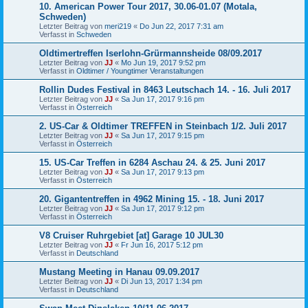
10. American Power Tour 2017, 30.06-01.07 (Motala,
Schweden)
Letzter Beitrag von
meri219
«
Do Jun 22, 2017 7:31 am
Verfasst in
Schweden
Oldtimertreffen Iserlohn-Grürmannsheide 08/09.2017
Letzter Beitrag von
JJ
«
Mo Jun 19, 2017 9:52 pm
Verfasst in
Oldtimer / Youngtimer Veranstaltungen
Rollin Dudes Festival in 8463 Leutschach 14. - 16. Juli 2017
Letzter Beitrag von
JJ
«
Sa Jun 17, 2017 9:16 pm
Verfasst in
Österreich
2. US-Car & Oldtimer TREFFEN in Steinbach 1/2. Juli 2017
Letzter Beitrag von
JJ
«
Sa Jun 17, 2017 9:15 pm
Verfasst in
Österreich
15. US-Car Treffen in 6284 Aschau 24. & 25. Juni 2017
Letzter Beitrag von
JJ
«
Sa Jun 17, 2017 9:13 pm
Verfasst in
Österreich
20. Gigantentreffen in 4962 Mining 15. - 18. Juni 2017
Letzter Beitrag von
JJ
«
Sa Jun 17, 2017 9:12 pm
Verfasst in
Österreich
V8 Cruiser Ruhrgebiet [at] Garage 10 JUL30
Letzter Beitrag von
JJ
«
Fr Jun 16, 2017 5:12 pm
Verfasst in
Deutschland
Mustang Meeting in Hanau 09.09.2017
Letzter Beitrag von
JJ
«
Di Jun 13, 2017 1:34 pm
Verfasst in
Deutschland