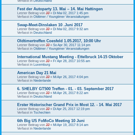
Verfasst in
Deutschland
Fest der Autoparty 13. Mai – 14. Mai Hattingen
Letzter Beitrag von
JJ
«
Di Mai 02, 2017 1:45 pm
Verfasst in
Oldtimer / Youngtimer Veranstaltungen
Swap-Meet-Dinslaken 10 .Juni 2017
Letzter Beitrag von
JJ
«
Di Mai 02, 2017 9:32 am
Verfasst in
Deutschland
Oldtimertreffen Coesfeld 1.05.2017, 10:00 Uhr
Letzter Beitrag von
JJ
«
So Apr 30, 2017 11:14 pm
Verfasst in
Oldtimer / Youngtimer Veranstaltungen
International Mustang Meeting - Ettelbruck 14-15 Oktober
Letzter Beitrag von
JJ
«
Fr Apr 28, 2017 10:55 am
Verfasst in
Luxemburg
American Day 21 Mai
Letzter Beitrag von
JJ
«
Mi Apr 26, 2017 4:04 pm
Verfasst in
Niederlande
6. SHELBY GT500 Treffen - 01. - 03. September 2017
Letzter Beitrag von
JJ
«
Mi Apr 26, 2017 8:22 am
Verfasst in
Deutschland
Erster Historischer Grand Prix in Most 12. - 14. Mai 2017
Letzter Beitrag von
JJ
«
Di Apr 25, 2017 12:19 pm
Verfasst in
Tschechien
6th Big US FoMoCo Meeting 10 Juni
Letzter Beitrag von
JJ
«
Mi Apr 19, 2017 8:14 am
Verfasst in
Niederlande