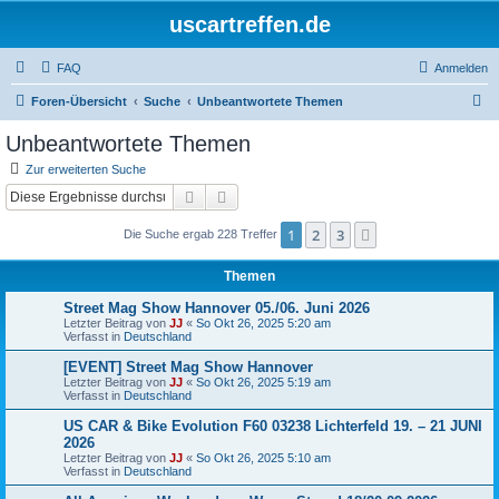
uscartreffen.de
FAQ
Anmelden
S
Foren-Übersicht
Suche
Unbeantwortete Themen
u
Unbeantwortete Themen
c
Zur erweiterten Suche
h
Suche
Erweiterte Suche
e
1
2
3
Nächste
Die Suche ergab 228 Treffer
Themen
Street Mag Show Hannover 05./06. Juni 2026
Letzter Beitrag von
JJ
«
So Okt 26, 2025 5:20 am
Verfasst in
Deutschland
[EVENT] Street Mag Show Hannover
Letzter Beitrag von
JJ
«
So Okt 26, 2025 5:19 am
Verfasst in
Deutschland
US CAR & Bike Evolution F60 03238 Lichterfeld 19. – 21 JUNI
2026
Letzter Beitrag von
JJ
«
So Okt 26, 2025 5:10 am
Verfasst in
Deutschland