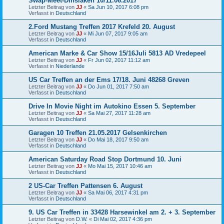
Swap-Meet-Dinslaken 10/11.06.2017
Letzter Beitrag von
JJ
«
Sa Jun 10, 2017 6:08 pm
Verfasst in
Deutschland
2.Ford Mustang Treffen 2017 Krefeld 20. August
Letzter Beitrag von
JJ
«
Mi Jun 07, 2017 9:05 am
Verfasst in
Deutschland
American Marke & Car Show 15/16Juli 5813 AD Vredepeel
Letzter Beitrag von
JJ
«
Fr Jun 02, 2017 11:12 am
Verfasst in
Niederlande
US Car Treffen an der Ems 17/18. Juni 48268 Greven
Letzter Beitrag von
JJ
«
Do Jun 01, 2017 7:50 am
Verfasst in
Deutschland
Drive In Movie Night im Autokino Essen 5. September
Letzter Beitrag von
JJ
«
Sa Mai 27, 2017 11:28 am
Verfasst in
Deutschland
Garagen 10 Treffen 21.05.2017 Gelsenkirchen
Letzter Beitrag von
JJ
«
Do Mai 18, 2017 9:50 am
Verfasst in
Deutschland
American Saturday Road Stop Dortmund 10. Juni
Letzter Beitrag von
JJ
«
Mo Mai 15, 2017 10:46 am
Verfasst in
Deutschland
2 US-Car Treffen Pattensen 6. August
Letzter Beitrag von
JJ
«
Sa Mai 06, 2017 4:31 pm
Verfasst in
Deutschland
9. US Car Treffen in 33428 Harsewinkel am 2. + 3. September
Letzter Beitrag von
D.W.
«
Di Mai 02, 2017 4:36 pm