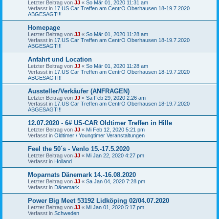
Letzter Beitrag von
JJ
«
So Mär 01, 2020 11:31 am
Verfasst in
17.US Car Treffen am CentrO Oberhausen 18-19.7.2020
ABGESAGT!!!
Homepage
Letzter Beitrag von
JJ
«
So Mär 01, 2020 11:28 am
Verfasst in
17.US Car Treffen am CentrO Oberhausen 18-19.7.2020
ABGESAGT!!!
Anfahrt und Location
Letzter Beitrag von
JJ
«
So Mär 01, 2020 11:28 am
Verfasst in
17.US Car Treffen am CentrO Oberhausen 18-19.7.2020
ABGESAGT!!!
Aussteller/Verkäufer (ANFRAGEN)
Letzter Beitrag von
JJ
«
Sa Feb 29, 2020 2:26 am
Verfasst in
17.US Car Treffen am CentrO Oberhausen 18-19.7.2020
ABGESAGT!!!
12.07.2020 - 6# US-CAR Oldtimer Treffen in Hille
Letzter Beitrag von
JJ
«
Mi Feb 12, 2020 5:21 pm
Verfasst in
Oldtimer / Youngtimer Veranstaltungen
Feel the 50´s - Venlo 15.-17.5.2020
Letzter Beitrag von
JJ
«
Mi Jan 22, 2020 4:27 pm
Verfasst in
Holland
Moparnats Dänemark 14.-16.08.2020
Letzter Beitrag von
JJ
«
Sa Jan 04, 2020 7:28 pm
Verfasst in
Dänemark
Power Big Meet 53192 Lidköping 02/04.07.2020
Letzter Beitrag von
JJ
«
Mi Jan 01, 2020 5:17 pm
Verfasst in
Schweden