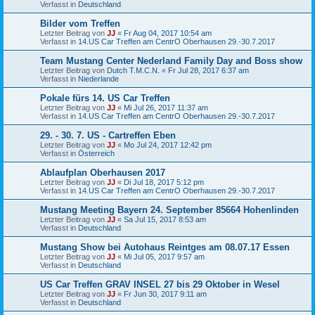
Verfasst in
Deutschland
Bilder vom Treffen
Letzter Beitrag von
JJ
«
Fr Aug 04, 2017 10:54 am
Verfasst in
14.US Car Treffen am CentrO Oberhausen 29.-30.7.2017
Team Mustang Center Nederland Family Day and Boss show
Letzter Beitrag von
Dutch T.M.C.N.
«
Fr Jul 28, 2017 6:37 am
Verfasst in
Niederlande
Pokale fürs 14. US Car Treffen
Letzter Beitrag von
JJ
«
Mi Jul 26, 2017 11:37 am
Verfasst in
14.US Car Treffen am CentrO Oberhausen 29.-30.7.2017
29. - 30. 7. US - Cartreffen Eben
Letzter Beitrag von
JJ
«
Mo Jul 24, 2017 12:42 pm
Verfasst in
Österreich
Ablaufplan Oberhausen 2017
Letzter Beitrag von
JJ
«
Di Jul 18, 2017 5:12 pm
Verfasst in
14.US Car Treffen am CentrO Oberhausen 29.-30.7.2017
Mustang Meeting Bayern 24. September 85664 Hohenlinden
Letzter Beitrag von
JJ
«
Sa Jul 15, 2017 8:53 am
Verfasst in
Deutschland
Mustang Show bei Autohaus Reintges am 08.07.17 Essen
Letzter Beitrag von
JJ
«
Mi Jul 05, 2017 9:57 am
Verfasst in
Deutschland
US Car Treffen GRAV INSEL 27 bis 29 Oktober in Wesel
Letzter Beitrag von
JJ
«
Fr Jun 30, 2017 9:11 am
Verfasst in
Deutschland