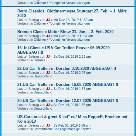
Verfasst in
Oldtimer / Youngtimer Veranstaltungen
Retro Classics, Oldtimermesse,Stuttgart 27. Feb. – 1. März
2020
Letzter Beitrag von
JJ
«
Mo Dez 16, 2019 11:39 am
Verfasst in
Oldtimer / Youngtimer Veranstaltungen
Bremen Classic Motor Show 31. Jan. – 2. Feb. 2020
Letzter Beitrag von
JJ
«
Mo Dez 16, 2019 11:37 am
Verfasst in
Oldtimer / Youngtimer Veranstaltungen
15. Int.Classic USA Car Treffen Reuver 06.09.2020
ABGESAGT!!!
Letzter Beitrag von
JJ
«
Sa Dez 14, 2019 2:23 pm
Verfasst in
Holland
22.US Car Treffen in Dorsten 3.10.2020 ABGESAGT!!!
Letzter Beitrag von
JJ
«
Sa Dez 14, 2019 2:07 pm
Verfasst in
Deutschland
21.US Car Treffen in Dorsten 16.08.2020 ABGESAGT!!!
Letzter Beitrag von
JJ
«
Sa Dez 14, 2019 1:57 pm
Verfasst in
Deutschland
20.US Car Treffen in Dorsten 12.07.2020 ABGESAGT!!!
Letzter Beitrag von
JJ
«
Sa Dez 14, 2019 1:56 pm
Verfasst in
Deutschland
US-Cars meet & greet & eat" co/ Miss PeppeR, Frechen bei
Köln 2019
Letzter Beitrag von
JJ
«
Sa Feb 02, 2019 1:58 pm
Verfasst in
Stammtische und regelmässige Treffen.