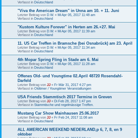
Verfasst in
Deutschland
"Viva the American Dream" in Unna am 10. + 11. Juni
Letzter Beitrag von
D.W.
«
Mi Apr 05, 2017 11:48 am
Verfasst in
Deutschland
"Kustom Kulture Forever" in Herten am 26.+27. Mai
Letzter Beitrag von
D.W.
«
Mi Apr 05, 2017 11:39 am
Verfasst in
Deutschland
11. US Car Treffen in Bramsche (bei Osnabrück) am 23. April
Letzter Beitrag von
D.W.
«
Mi Apr 05, 2017 11:34 am
Verfasst in
Deutschland
4th Mopar Spring Fling in Stade am 6. Mai
Letzter Beitrag von
D.W.
«
Mi Apr 05, 2017 11:28 am
Verfasst in
Deutschland
Offenes Old- und Youngtime 02.April 48720 Rosendahl-
Darfeld
Letzter Beitrag von
JJ
«
Fr Mär 31, 2017 4:27 pm
Verfasst in
Oldtimer / Youngtimer Veranstaltungen
USA Friends Stammtisch 2017 Termine in Greven
Letzter Beitrag von
JJ
«
Di Feb 28, 2017 1:47 pm
Verfasst in
Stammtische und regelmässige Treffen.
Mustang Car Show Mainhausen 25.06.2017
Letzter Beitrag von
JJ
«
Fr Feb 24, 2017 11:08 am
Verfasst in
Deutschland
ALL AMERICAN WEEKEND NEDERLAND,p 6, 7, 8, en 9
oktober