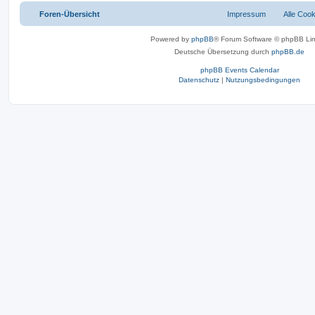
Foren-Übersicht
Impressum
Alle Coo
Powered by
phpBB
® Forum Software © phpBB Lim
Deutsche Übersetzung durch
phpBB.de
phpBB Events Calendar
Datenschutz
|
Nutzungsbedingungen