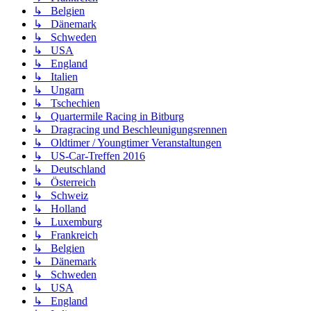
↳ Belgien
↳ Dänemark
↳ Schweden
↳ USA
↳ England
↳ Italien
↳ Ungarn
↳ Tschechien
↳ Quartermile Racing in Bitburg
↳ Dragracing und Beschleunigungsrennen
↳ Oldtimer / Youngtimer Veranstaltungen
↳ US-Car-Treffen 2016
↳ Deutschland
↳ Österreich
↳ Schweiz
↳ Holland
↳ Luxemburg
↳ Frankreich
↳ Belgien
↳ Dänemark
↳ Schweden
↳ USA
↳ England