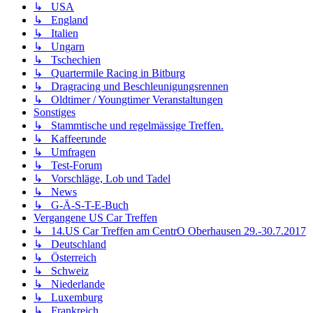
↳ USA
↳ England
↳ Italien
↳ Ungarn
↳ Tschechien
↳ Quartermile Racing in Bitburg
↳ Dragracing und Beschleunigungsrennen
↳ Oldtimer / Youngtimer Veranstaltungen
Sonstiges
↳ Stammtische und regelmässige Treffen.
↳ Kaffeerunde
↳ Umfragen
↳ Test-Forum
↳ Vorschläge, Lob und Tadel
↳ News
↳ G-Ä-S-T-E-Buch
Vergangene US Car Treffen
↳ 14.US Car Treffen am CentrO Oberhausen 29.-30.7.2017
↳ Deutschland
↳ Österreich
↳ Schweiz
↳ Niederlande
↳ Luxemburg
↳ Frankreich