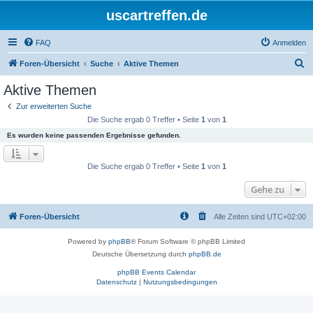
uscartreffen.de
FAQ
Anmelden
S
Foren-Übersicht
Suche
Aktive Themen
u
Aktive Themen
c
Zur erweiterten Suche
h
Die Suche ergab 0 Treffer • Seite
1
von
1
e
Es wurden keine passenden Ergebnisse gefunden.
Die Suche ergab 0 Treffer • Seite
1
von
1
Gehe zu
Foren-Übersicht
Alle Zeiten sind
UTC+02:00
Powered by
phpBB
® Forum Software © phpBB Limited
Deutsche Übersetzung durch
phpBB.de
phpBB Events Calendar
Datenschutz
|
Nutzungsbedingungen