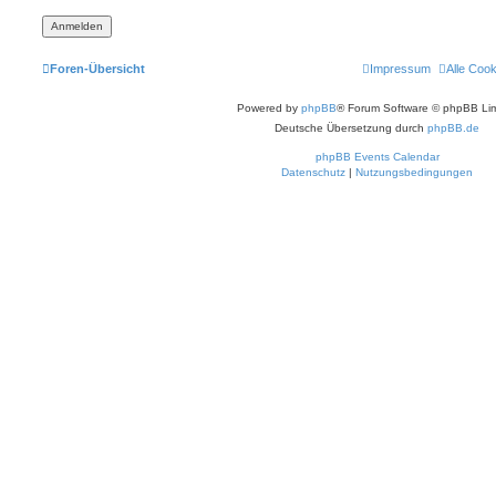
Foren-Übersicht
Impressum
Alle Coo
Powered by
phpBB
® Forum Software © phpBB Lim
Deutsche Übersetzung durch
phpBB.de
phpBB Events Calendar
Datenschutz
|
Nutzungsbedingungen