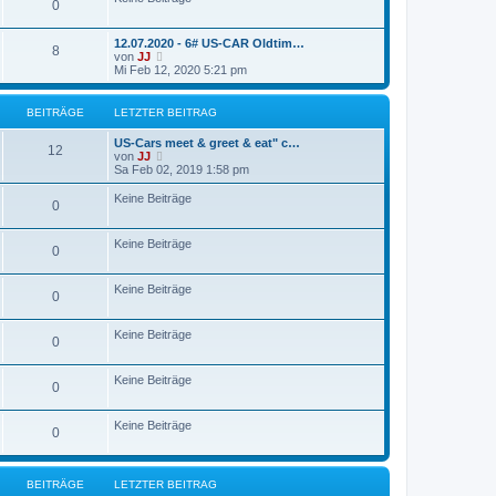
0
12.07.2020 - 6# US-CAR Oldtim…
8
N
von
JJ
e
Mi Feb 12, 2020 5:21 pm
u
e
s
BEITRÄGE
LETZTER BEITRAG
t
e
US-Cars meet & greet & eat" c…
r
12
N
von
JJ
B
e
Sa Feb 02, 2019 1:58 pm
e
u
i
e
Keine Beiträge
t
0
s
r
t
a
e
g
Keine Beiträge
r
0
B
e
i
Keine Beiträge
0
t
r
a
Keine Beiträge
0
g
Keine Beiträge
0
Keine Beiträge
0
BEITRÄGE
LETZTER BEITRAG