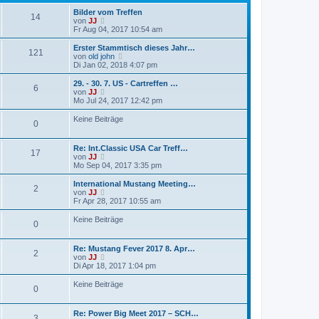
Bilder vom Treffen
14
N
von
JJ
e
Fr Aug 04, 2017 10:54 am
u
e
Erster Stammtisch dieses Jahr…
121
s
N
von
old john
t
e
Di Jan 02, 2018 4:07 pm
e
u
r
e
29. - 30. 7. US - Cartreffen …
6
B
s
N
von
JJ
e
t
e
Mo Jul 24, 2017 12:42 pm
i
e
u
t
r
e
Keine Beiträge
r
0
B
s
a
e
t
g
i
e
Re: Int.Classic USA Car Treff…
t
r
17
N
von
JJ
r
B
e
Mo Sep 04, 2017 3:35 pm
a
e
u
g
i
e
International Mustang Meeting…
t
2
s
N
von
JJ
r
t
e
Fr Apr 28, 2017 10:55 am
a
e
u
g
r
e
Keine Beiträge
0
B
s
e
t
i
e
Re: Mustang Fever 2017 8. Apr…
t
r
2
N
von
JJ
r
B
e
Di Apr 18, 2017 1:04 pm
a
e
u
g
i
e
Keine Beiträge
t
0
s
r
t
a
e
g
Re: Power Big Meet 2017 – SCH…
r
3