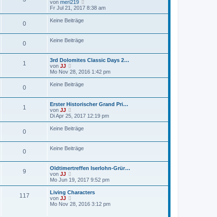
N
von
meri219
B
e
Fr Jul 21, 2017 8:38 am
e
u
i
e
Keine Beiträge
t
0
s
r
t
a
e
g
Keine Beiträge
r
0
B
e
i
3rd Dolomites Classic Days 2…
1
N
t
von
JJ
e
r
Mo Nov 28, 2016 1:42 pm
u
a
e
g
Keine Beiträge
0
s
t
e
Erster Historischer Grand Pri…
r
1
N
von
JJ
B
e
Di Apr 25, 2017 12:19 pm
e
u
i
e
Keine Beiträge
t
0
s
r
t
a
e
g
Keine Beiträge
r
0
B
e
i
Oldtimertreffen Iserlohn-Grür…
9
t
N
von
JJ
r
e
Mo Jun 19, 2017 9:52 pm
a
u
g
e
Living Characters
117
s
N
von
JJ
t
e
Mo Nov 28, 2016 3:12 pm
e
u
r
e