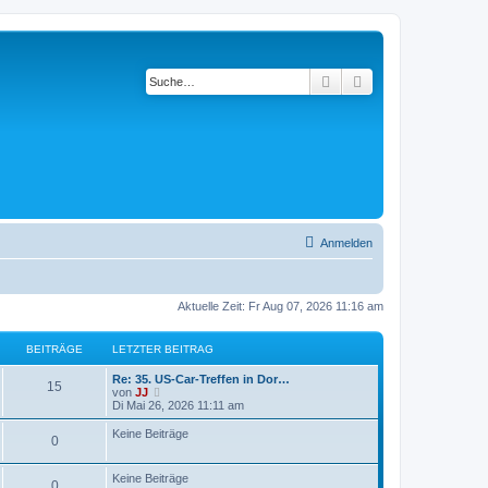
Suche
Erweiterte Suche
Anmelden
Aktuelle Zeit: Fr Aug 07, 2026 11:16 am
BEITRÄGE
LETZTER BEITRAG
Re: 35. US-Car-Treffen in Dor…
15
N
von
JJ
e
Di Mai 26, 2026 11:11 am
u
e
Keine Beiträge
0
s
t
e
Keine Beiträge
r
0