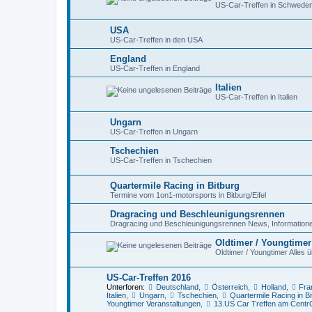
US-Car-Treffen in Schwede
USA
US-Car-Treffen in den USA
England
US-Car-Treffen in England
Italien
US-Car-Treffen in Italien
Ungarn
US-Car-Treffen in Ungarn
Tschechien
US-Car-Treffen in Tschechien
Quartermile Racing in Bitburg
Termine vom 1on1-motorsports in Bitburg/Eifel
Dragracing und Beschleunigungsrennen
Dragracing und Beschleunigungsrennen News, Information
Oldtimer / Youngtimer
Oldtimer / Youngtimer Alles 
US-Car-Treffen 2016
Unterforen:
Deutschland
,
Österreich
,
Holland
,
Fra
Italien
,
Ungarn
,
Tschechien
,
Quartermile Racing in Bi
Youngtimer Veranstaltungen
,
13.US Car Treffen am Centr