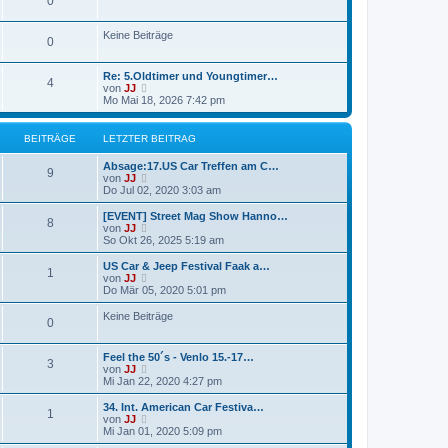
0
Keine Beiträge
0
Re: 5.Oldtimer und Youngtimer…
4
N
von
JJ
e
Mo Mai 18, 2026 7:42 pm
u
e
s
BEITRÄGE
LETZTER BEITRAG
t
e
Absage:17.US Car Treffen am C…
r
9
N
von
JJ
B
e
Do Jul 02, 2020 3:03 am
e
u
i
e
[EVENT] Street Mag Show Hanno…
t
8
s
N
von
JJ
r
t
e
So Okt 26, 2025 5:19 am
a
e
u
g
r
e
US Car & Jeep Festival Faak a…
1
B
s
N
von
JJ
e
t
e
Do Mär 05, 2020 5:01 pm
i
e
u
t
r
e
Keine Beiträge
r
0
B
s
a
e
t
g
i
e
Feel the 50´s - Venlo 15.-17…
t
r
3
N
von
JJ
r
B
e
Mi Jan 22, 2020 4:27 pm
a
e
u
g
i
e
34. Int. American Car Festiva…
t
1
s
N
von
JJ
r
t
e
Mi Jan 01, 2020 5:09 pm
a
e
u
g