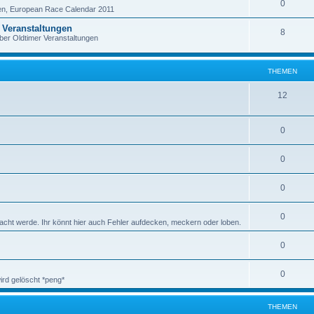
0
en, European Race Calendar 2011
 Veranstaltungen
8
über Oldtimer Veranstaltungen
THEMEN
12
0
0
0
0
ht werde. Ihr könnt hier auch Fehler aufdecken, meckern oder loben.
0
0
rd gelöscht *peng*
THEMEN