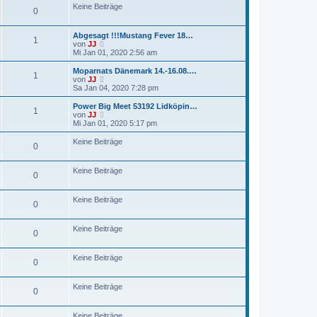
r
e
Keine Beiträge
0
B
s
e
t
i
e
Abgesagt !!!Mustang Fever 18…
t
r
1
N
von
JJ
r
B
e
Mi Jan 01, 2020 2:56 am
a
e
u
g
i
e
Moparnats Dänemark 14.-16.08.…
t
1
s
N
von
JJ
r
t
e
Sa Jan 04, 2020 7:28 pm
a
e
u
g
r
e
Power Big Meet 53192 Lidköpin…
1
B
s
N
von
JJ
e
t
e
Mi Jan 01, 2020 5:17 pm
i
e
u
t
r
e
Keine Beiträge
r
0
B
s
a
e
t
g
i
e
Keine Beiträge
t
r
0
r
B
a
e
g
i
Keine Beiträge
0
t
r
a
Keine Beiträge
0
g
Keine Beiträge
0
Keine Beiträge
0
Keine Beiträge