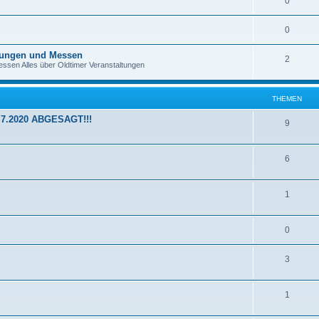
0
0
tungen und Messen
2
essen Alles über Oldtimer Veranstaltungen
THEMEN
9.7.2020 ABGESAGT!!!
9
6
1
0
3
1