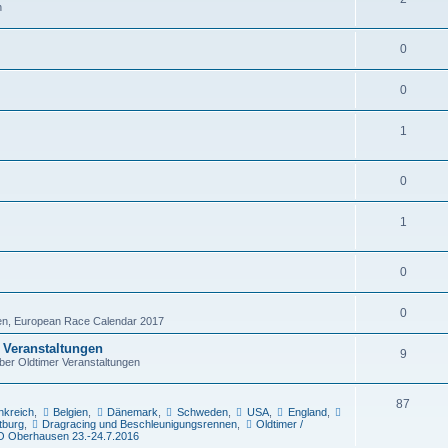
n
0
0
1
0
1
0
0
en, European Race Calendar 2017
 Veranstaltungen
9
über Oldtimer Veranstaltungen
87
nkreich
,
Belgien
,
Dänemark
,
Schweden
,
USA
,
England
,
tburg
,
Dragracing und Beschleunigungsrennen
,
Oldtimer /
O Oberhausen 23.-24.7.2016