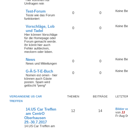
Hier kommen nur
Umfragen rein
Test-Forum
Keine Be
0
0
Teste wie das Forum
funktioniert
Vorschläge, Lob
Keine Be
0
0
und Tadel
Hier können Vorschläge
für die Homepage oder
Forum gemacht werde.
Ihr könnt hier auch
Fehler aufdecken,
meckern oder loben.
News
Keine Be
0
0
News und Mitteilungen
G-Ä-S-T-E-Buch
Keine Be
0
0
Nomen est omen - hier
können auch Gäste
posten. Spam wird
gelöscht *peng*
VERGANGENE US CAR
THEMEN
BEITRÄGE
LETZTER
TREFFEN
14.US Car Treffen
Bilder v
12
14
von
JJ
am CentrO
Fr Aug 0
Oberhausen
29.-30.7.2017
14.US Car Treffen am