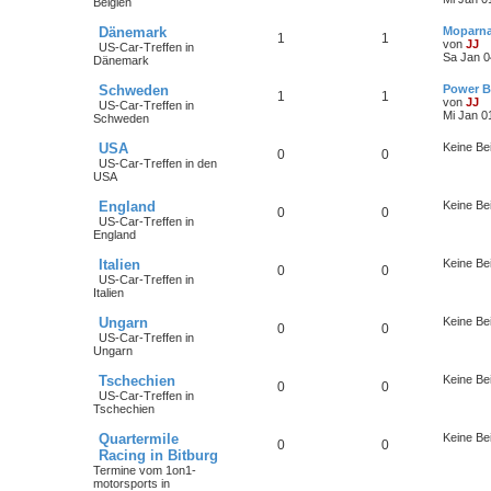
Belgien
Dänemark
Moparna
1
1
von
JJ
US-Car-Treffen in
Sa Jan 0
Dänemark
Schweden
Power B
1
1
von
JJ
US-Car-Treffen in
Mi Jan 0
Schweden
USA
Keine Be
0
0
US-Car-Treffen in den
USA
England
Keine Be
0
0
US-Car-Treffen in
England
Italien
Keine Be
0
0
US-Car-Treffen in
Italien
Ungarn
Keine Be
0
0
US-Car-Treffen in
Ungarn
Tschechien
Keine Be
0
0
US-Car-Treffen in
Tschechien
Quartermile
Keine Be
0
0
Racing in Bitburg
Termine vom 1on1-
motorsports in