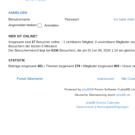
ANMELDEN
Benutzername:
Passwort:
Ich habe mein
Angemeldet bleiben
WER IST ONLINE?
Insgesamt sind
27
Besucher online :: 1 sichtbares Mitglied, 0 unsichtbare Mitglieder u
Besuchern der letzten 5 Minuten)
Der Besucherrekord liegt bei
6336
Besuchern, die am Di Jun 09, 2026 1:14 am gleichzei
STATISTIK
Beiträge insgesamt
481
• Themen insgesamt
278
• Mitglieder insgesamt
893
• Unser ne
Foren-Übersicht
Impressum
Alle Coo
Powered by
phpBB
® Forum Software © phpBB Lim
Deutsche Übersetzung durch
phpBB.de
phpBB Events Calendar
Datenschutz
|
Nutzungsbedingungen