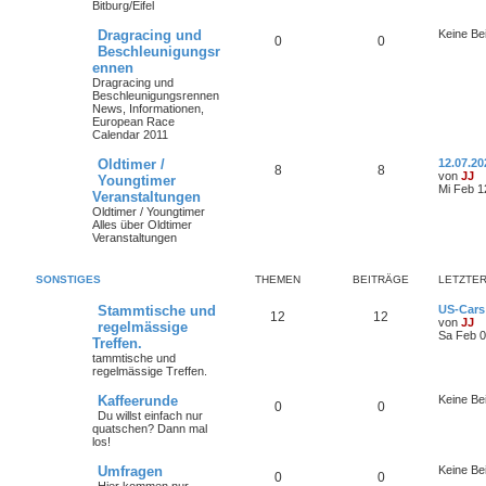
Bitburg/Eifel
Dragracing und
Keine Be
0
0
Beschleunigungsr
ennen
Dragracing und
Beschleunigungsrennen
News, Informationen,
European Race
Calendar 2011
Oldtimer /
12.07.2
8
8
von
JJ
Youngtimer
Mi Feb 1
Veranstaltungen
Oldtimer / Youngtimer
Alles über Oldtimer
Veranstaltungen
SONSTIGES
THEMEN
BEITRÄGE
LETZTER
Stammtische und
US-Cars
12
12
von
JJ
regelmässige
Sa Feb 0
Treffen.
tammtische und
regelmässige Treffen.
Kaffeerunde
Keine Be
0
0
Du willst einfach nur
quatschen? Dann mal
los!
Umfragen
Keine Be
0
0