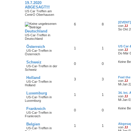
19.7.2020
ABGESAGT!!!
US Car Treffen am
CentrO Oberhausen
[EVENT]
6
8
von
JJ
So Okt 2
Deutschland
US-Car-Treffen in
Deutschland
Österreich
US Car 
1
1
von
JJ
US-Car-Treffen in
Do Mär 0
Österreich
Schweiz
Keine Be
0
0
US-Car-Treffen in der
Schweiz
Holland
Feel the
3
3
von
JJ
US-Car-Treffen in
Mi Jan 2
Holland
Luxemburg
34. Int.
1
1
von
JJ
US-Car-Treffen in
Mi Jan 0
Luxemburg
Frankreich
Keine Be
0
0
US-Car-Treffen in
Frankreich
Belgien
Abgesag
1
1
von
JJ
US-Car-Treffen in
Mi Jan 0