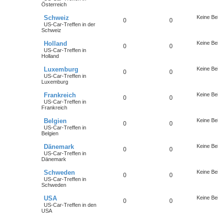
Österreich
Schweiz
Keine Be
0
0
US-Car-Treffen in der
Schweiz
Holland
Keine Be
0
0
US-Car-Treffen in
Holland
Luxemburg
Keine Be
0
0
US-Car-Treffen in
Luxemburg
Frankreich
Keine Be
0
0
US-Car-Treffen in
Frankreich
Belgien
Keine Be
0
0
US-Car-Treffen in
Belgien
Dänemark
Keine Be
0
0
US-Car-Treffen in
Dänemark
Schweden
Keine Be
0
0
US-Car-Treffen in
Schweden
USA
Keine Be
0
0
US-Car-Treffen in den
USA