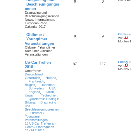
0
0
Beschleunigungsr
ennen
Dragracing und
Beschleunigungsrennen
News, Informationen,
European Race
Calendar 2017
Oldtimer /
Oldtime
9
9
von
JJ
Youngtimer
Mo Jun 1
Veranstaltungen
Oldtimer / Youngtimer
Alles über Oldtimer
Veranstaltungen
US-Car-Treffen
Living C
87
117
von
JJ
2016
Mo Nov 2
Unterforen:
Deutschland
,
Österreich
,
Holland
,
Frankreich
,
Belgien
,
Dänemark
,
Schweden
,
USA
,
England
,
Italien
,
Ungarn
,
Tschechien
,
Quartermile Racing in
Bitburg
,
Dragracing
und
Beschleunigungsrennen
,
Oldtimer /
Youngtimer
Veranstaltungen
,
13.US Car Treffen am
CentrO Oberhausen
23.-24.7.2016