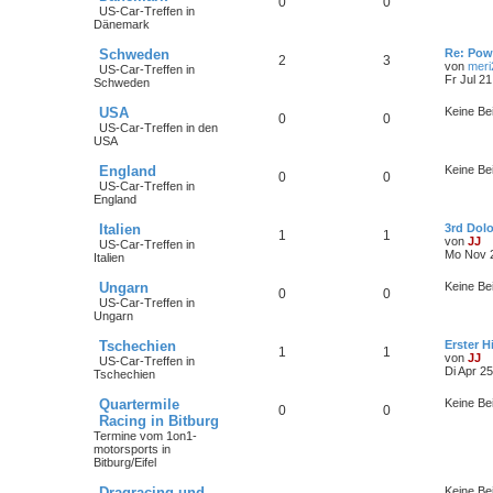
0
0
US-Car-Treffen in
Dänemark
Schweden
Re: Pow
2
3
von
meri
US-Car-Treffen in
Fr Jul 2
Schweden
USA
Keine Be
0
0
US-Car-Treffen in den
USA
England
Keine Be
0
0
US-Car-Treffen in
England
Italien
3rd Dol
1
1
von
JJ
US-Car-Treffen in
Mo Nov 2
Italien
Ungarn
Keine Be
0
0
US-Car-Treffen in
Ungarn
Tschechien
Erster H
1
1
von
JJ
US-Car-Treffen in
Di Apr 2
Tschechien
Quartermile
Keine Be
0
0
Racing in Bitburg
Termine vom 1on1-
motorsports in
Bitburg/Eifel
Dragracing und
Keine Be