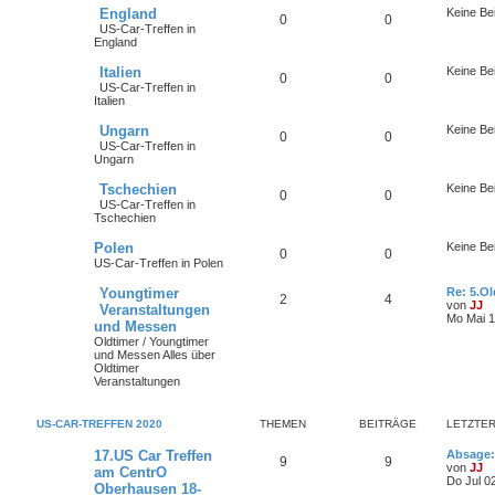
England
Keine Be
0
0
US-Car-Treffen in
England
Italien
Keine Be
0
0
US-Car-Treffen in
Italien
Ungarn
Keine Be
0
0
US-Car-Treffen in
Ungarn
Tschechien
Keine Be
0
0
US-Car-Treffen in
Tschechien
Polen
Keine Be
0
0
US-Car-Treffen in Polen
Youngtimer
Re: 5.O
2
4
von
JJ
Veranstaltungen
Mo Mai 1
und Messen
Oldtimer / Youngtimer
und Messen Alles über
Oldtimer
Veranstaltungen
US-CAR-TREFFEN 2020
THEMEN
BEITRÄGE
LETZTER
17.US Car Treffen
Absage:
9
9
von
JJ
am CentrO
Do Jul 0
Oberhausen 18-