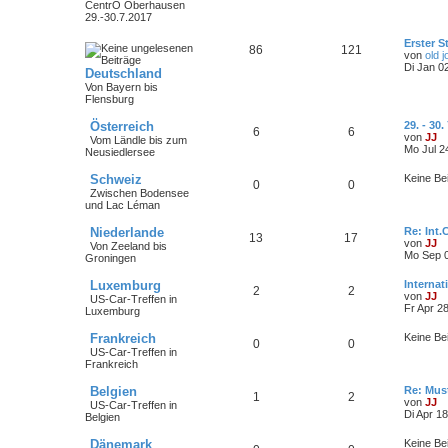
CentrO Oberhausen
29.-30.7.2017
Erster 
86
121
von
old 
Di Jan 0
Deutschland
Von Bayern bis
Flensburg
Österreich
29. - 30
6
6
von
JJ
Vom Ländle bis zum
Mo Jul 2
Neusiedlersee
Schweiz
Keine Be
0
0
Zwischen Bodensee
und Lac Léman
Niederlande
Re: Int.
13
17
von
JJ
Von Zeeland bis
Mo Sep 0
Groningen
Luxemburg
Interna
2
2
von
JJ
US-Car-Treffen in
Fr Apr 2
Luxemburg
Frankreich
Keine Be
0
0
US-Car-Treffen in
Frankreich
Belgien
Re: Mus
1
2
von
JJ
US-Car-Treffen in
Di Apr 1
Belgien
Dänemark
Keine Be