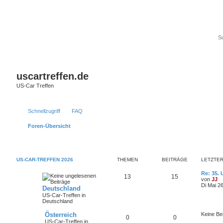
uscartreffen.de
US-Car Treffen
Schnellzugriff
FAQ
Foren-Übersicht
US-CAR-TREFFEN 2026
THEMEN
BEITRÄGE
LETZTER
Re: 35. 
13
15
von
JJ
Di Mai 2
Deutschland
US-Car-Treffen in
Deutschland
Österreich
Keine Be
0
0
US-Car-Treffen in