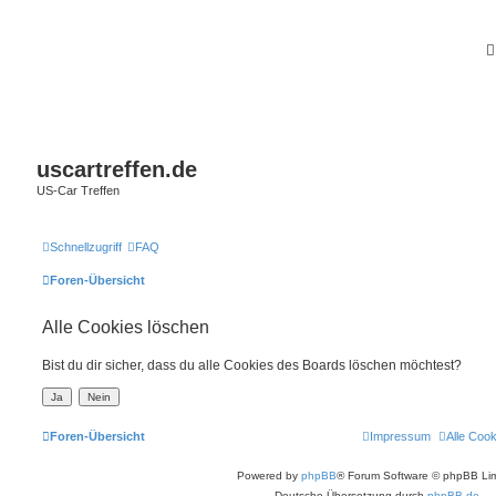
uscartreffen.de
US-Car Treffen
Schnellzugriff
FAQ
Foren-Übersicht
Alle Cookies löschen
Bist du dir sicher, dass du alle Cookies des Boards löschen möchtest?
Foren-Übersicht
Impressum
Alle Coo
Powered by
phpBB
® Forum Software © phpBB Lim
Deutsche Übersetzung durch
phpBB.de