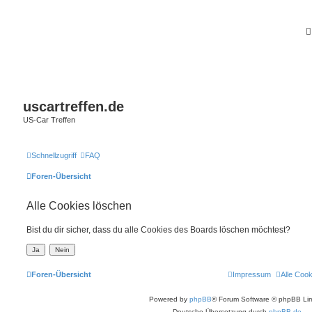
uscartreffen.de
US-Car Treffen
Schnellzugriff
FAQ
Foren-Übersicht
Alle Cookies löschen
Bist du dir sicher, dass du alle Cookies des Boards löschen möchtest?
Foren-Übersicht
Impressum
Alle Coo
Powered by
phpBB
® Forum Software © phpBB Lim
Deutsche Übersetzung durch
phpBB.de