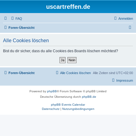
uscartreffen.de
FAQ
Anmelden
S
Foren-Übersicht
u
Alle Cookies löschen
c
h
Bist du dir sicher, dass du alle Cookies des Boards löschen möchtest?
e
Foren-Übersicht
Alle Cookies löschen
Alle Zeiten sind
UTC+02:00
Impressum
Powered by
phpBB
® Forum Software © phpBB Limited
Deutsche Übersetzung durch
phpBB.de
phpBB Events Calendar
Datenschutz
|
Nutzungsbedingungen