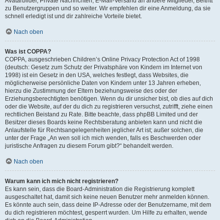
Avatarbilder, Private Nachrichten, E-Mail-Versand an andere Mitglieder, Beitritt
zu Benutzergruppen und so weiter. Wir empfehlen dir eine Anmeldung, da sie
schnell erledigt ist und dir zahlreiche Vorteile bietet.
Nach oben
Was ist COPPA?
COPPA, ausgeschrieben Children’s Online Privacy Protection Act of 1998
(deutsch: Gesetz zum Schutz der Privatsphäre von Kindern im Internet von
1998) ist ein Gesetz in den USA, welches festlegt, dass Websites, die
möglicherweise persönliche Daten von Kindern unter 13 Jahren erheben,
hierzu die Zustimmung der Eltern beziehungsweise des oder der
Erziehungsberechtigten benötigen. Wenn du dir unsicher bist, ob dies auf dich
oder die Website, auf der du dich zu registrieren versuchst, zutrifft, ziehe einen
rechtlichen Beistand zu Rate. Bitte beachte, dass phpBB Limited und der
Besitzer dieses Boards keine Rechtsberatung anbieten kann und nicht die
Anlaufstelle für Rechtsangelegenheiten jeglicher Art ist; außer solchen, die
unter der Frage „An wen soll ich mich wenden, falls es Beschwerden oder
juristische Anfragen zu diesem Forum gibt?“ behandelt werden.
Nach oben
Warum kann ich mich nicht registrieren?
Es kann sein, dass die Board-Administration die Registrierung komplett
ausgeschaltet hat, damit sich keine neuen Benutzer mehr anmelden können.
Es könnte auch sein, dass deine IP-Adresse oder der Benutzername, mit dem
du dich registrieren möchtest, gesperrt wurden. Um Hilfe zu erhalten, wende