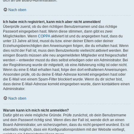
dich an die Board-Administration.
Nach oben
Ich habe mich registriert, kann mich aber nicht anmelden!
Überprüfe zuerst, ob du den richtigen Benutzernamen und das richtige
Passwort eingegeben hast. Wenn diese stimmen, dann gibt es zwei
Möglichkeiten. Wenn
COPPA
aktiviert ist und du angegeben hast, dass du
unter 13 Jahre alt bist, musst du bzw. einer deiner Eltern oder deiner
Erziehungsberechtigten den Anweisungen folgen, die du erhalten hast. Wenn
dies nicht der Fall ist, muss dein Benutzerkonto vielleicht aktiviert werden. Bei
einigen Boards müssen alle neu angemeldeten Mitglieder erst freigeschaltet
werden – entweder musst du dies selbst erledigen oder ein Administrator. Bei
der Registrierung wurde dir mitgeteilt, ob eine Aktivierung nötig ist oder nicht.
Wenn du eine E-Mail erhalten hast, folge den dort enthaltenen Anweisungen.
Ansonsten prüfe, ob du deine E-Mail-Adresse korrekt eingegeben hast oder
die E-Mail von einem Spam-Filter blockiert wurde. Wenn du dir sicher bist,
dass deine E-Mail-Adresse korrekt eingegeben wurde, dann kontaktiere einen
Administrator.
Nach oben
Warum kann ich mich nicht anmelden?
Dafür gibt es viele mögliche Gründe. Prüfe zunächst, ob dein Benutzername
und dein Passwort richtig sind. Wenn dies der Fall ist, wende dich an einen
Board-Administrator, um sicherzugehen, dass du nicht gesperrt wurdest. Es ist
ebenfalls möglich, dass ein Konfigurationsproblem mit der Website vorliegt,