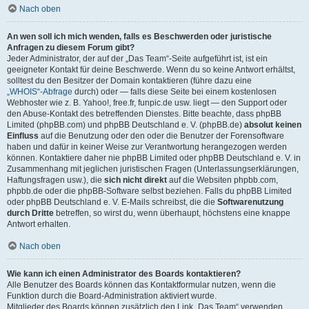
Nach oben
An wen soll ich mich wenden, falls es Beschwerden oder juristische
Anfragen zu diesem Forum gibt?
Jeder Administrator, der auf der „Das Team“-Seite aufgeführt ist, ist ein
geeigneter Kontakt für deine Beschwerde. Wenn du so keine Antwort erhältst,
solltest du den Besitzer der Domain kontaktieren (führe dazu eine
„WHOIS“-Abfrage
durch) oder — falls diese Seite bei einem kostenlosen
Webhoster wie z. B. Yahoo!, free.fr, funpic.de usw. liegt — den Support oder
den Abuse-Kontakt des betreffenden Dienstes. Bitte beachte, dass phpBB
Limited (phpBB.com) und phpBB Deutschland e. V. (phpBB.de)
absolut keinen
Einfluss
auf die Benutzung oder den oder die Benutzer der Forensoftware
haben und dafür in keiner Weise zur Verantwortung herangezogen werden
können. Kontaktiere daher nie phpBB Limited oder phpBB Deutschland e. V. in
Zusammenhang mit jeglichen juristischen Fragen (Unterlassungserklärungen,
Haftungsfragen usw.), die
sich nicht direkt
auf die Websiten phpbb.com,
phpbb.de oder die phpBB-Software selbst beziehen. Falls du phpBB Limited
oder phpBB Deutschland e. V. E-Mails schreibst, die die
Softwarenutzung
durch Dritte
betreffen, so wirst du, wenn überhaupt, höchstens eine knappe
Antwort erhalten.
Nach oben
Wie kann ich einen Administrator des Boards kontaktieren?
Alle Benutzer des Boards können das Kontaktformular nutzen, wenn die
Funktion durch die Board-Administration aktiviert wurde.
Mitglieder des Boards können zusätzlich den Link „Das Team“ verwenden.