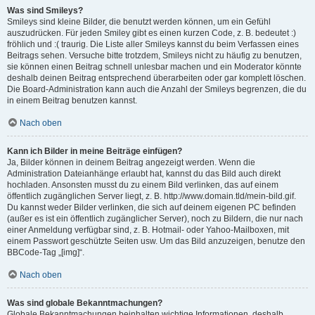
Was sind Smileys?
Smileys sind kleine Bilder, die benutzt werden können, um ein Gefühl
auszudrücken. Für jeden Smiley gibt es einen kurzen Code, z. B. bedeutet :)
fröhlich und :( traurig. Die Liste aller Smileys kannst du beim Verfassen eines
Beitrags sehen. Versuche bitte trotzdem, Smileys nicht zu häufig zu benutzen,
sie können einen Beitrag schnell unlesbar machen und ein Moderator könnte
deshalb deinen Beitrag entsprechend überarbeiten oder gar komplett löschen.
Die Board-Administration kann auch die Anzahl der Smileys begrenzen, die du
in einem Beitrag benutzen kannst.
Nach oben
Kann ich Bilder in meine Beiträge einfügen?
Ja, Bilder können in deinem Beitrag angezeigt werden. Wenn die
Administration Dateianhänge erlaubt hat, kannst du das Bild auch direkt
hochladen. Ansonsten musst du zu einem Bild verlinken, das auf einem
öffentlich zugänglichen Server liegt, z. B. http://www.domain.tld/mein-bild.gif.
Du kannst weder Bilder verlinken, die sich auf deinem eigenen PC befinden
(außer es ist ein öffentlich zugänglicher Server), noch zu Bildern, die nur nach
einer Anmeldung verfügbar sind, z. B. Hotmail- oder Yahoo-Mailboxen, mit
einem Passwort geschützte Seiten usw. Um das Bild anzuzeigen, benutze den
BBCode-Tag „[img]“.
Nach oben
Was sind globale Bekanntmachungen?
Globale Bekanntmachungen beinhalten wichtige Informationen, deshalb