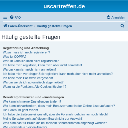
uscartreffen.de
FAQ
Anmelden
S
Foren-Übersicht
Häufig gestellte Fragen
u
Häufig gestellte Fragen
c
h
Registrierung und Anmeldung
Wozu muss ich mich registrieren?
e
Was ist COPPA?
Warum kann ich mich nicht registrieren?
Ich habe mich registriert, kann mich aber nicht anmelden!
Warum kann ich mich nicht anmelden?
Ich habe mich vor einiger Zeit registriert, kann mich aber nicht mehr anmelden?!
Ich habe mein Passwort vergessen!
Warum werde ich automatisch abgemeldet?
Wozu ist die Funktion „Alle Cookies löschen“?
Benutzerpräferenzen und -einstellungen
Wie kann ich meine Einstellungen ändern?
Wie kann ich verhindern, dass mein Benutzername in der Online-Liste auftaucht?
Die Forenuhr geht falsch!
Ich habe die Zeitzone eingestellt, aber die Forenuhr geht immer noch falsch!
Meine Sprache steht auf diesem Board nicht zur Auswahl!
Was sind das für Bilder, die bei meinem Benutzernamen angezeigt werden?
Wie verwende ich einen Avatar?